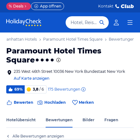
%
Deals
App öffnen
Kontakt
Hotel, Reiseziel
- Manhattan Hotels
Paramount Hotel Times Square
Bewertungen
Paramount Hotel Times
Square
235 West 46th Street 10036 New York Bundestaat New York
Auf Karte anzeigen
175
Bewertungen
69%
3,8
/ 6
Bewerten
Hochladen
Merken
Hotelübersicht
Bewertungen
Bilder
Fragen
Alle Bewertungen anzeigen