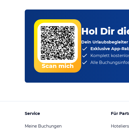
Hol Dir d
Dein Urlaubsbegleiter
Exklusive App-Ra
Komplett kostenlo
Alle Buchungsinfos
Scan mich
Service
Für Part
Meine Buchungen
Hoteliers