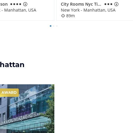
ison
City Rooms Nyc Times Square
 - Manhattan, USA
New York - Manhattan, USA
89m
nhattan
AWARD