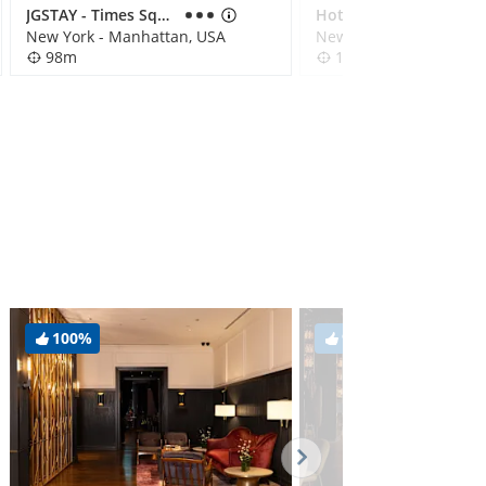
JGSTAY - Times Square
Hotel Riu Plaza New York Times Square
New York - Manhattan, USA
New York - Manhattan,
98m
135m
100%
97%