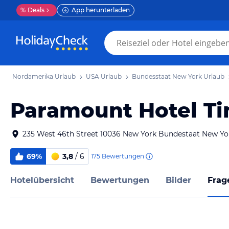
%
Deals
App herunterladen
Nordamerika Urlaub
USA Urlaub
Bundesstaat New York Urlaub
Paramount Hotel T
235 West 46th Street 10036 New York Bundestaat New Yo
69%
3,8
/ 6
175
Bewertungen
Hotelübersicht
Bewertungen
Bilder
Frag