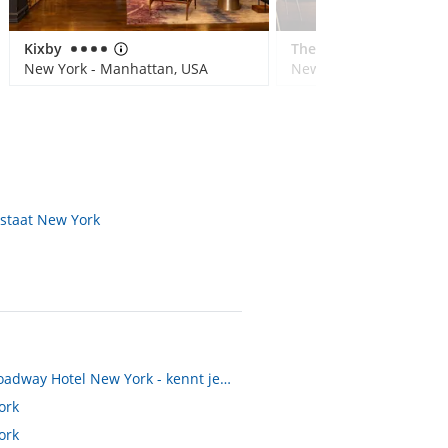
Kixby
The Cloud One New York-Downtown
New York - Manhattan, USA
New York - Manhattan,
staat New York
Millennium Broadway Hotel New York - kennt jemand dieses Hotel
ork
ork