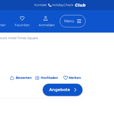
Kontakt
HolidayCheck 
Menü
rten
Favoriten
Anmelden
unt Hotel Times Square
Bewerten
Hochladen
Merken
Angebote