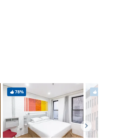
78%
98%
AWARD