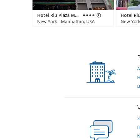
Hotel Riu Plaza Manhattan Times Square
New York - Manhattan, USA
New York
A
H
B
N