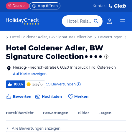
%
Deals
App öffnen
Kontakt
Hotel, Reiseziel
els
Hotel Goldener Adler, BW Signature Collection
Bewertungen
Hotel Goldener Adler, BW
Signature Collection
Herzog-Friedrich-Straße 6 6020 Innsbruck Tirol Österreich
Auf Karte anzeigen
99
Bewertungen
100%
5,5
/ 6
Bewerten
Hochladen
Merken
Hotelübersicht
Bewertungen
Bilder
Fragen
Alle Bewertungen anzeigen