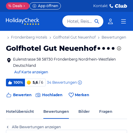
%
Deals
App öffnen
Kontakt
Hotel, Reiseziel
aub
Fröndenberg Hotels
Golfhotel Gut Neuenhof
Bewertungen
Golfhotel Gut Neuenhof
Eulenstrasse 58 58730 Fröndenberg Nordrhein-Westfalen
Deutschland
Auf Karte anzeigen
34
Bewertungen
100%
5,6
/ 6
Bewerten
Hochladen
Merken
Hotelübersicht
Bewertungen
Bilder
Fragen
Alle Bewertungen anzeigen