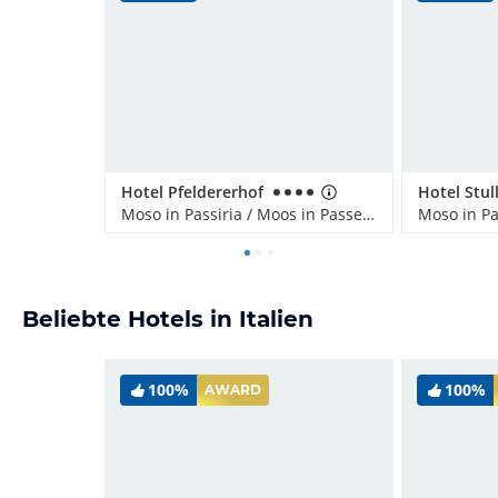
Hotel Pfeldererhof
Hotel Stul
Moso in Passiria / Moos in Passeier, Italien
Beliebte Hotels in Italien
100%
100%
AWARD