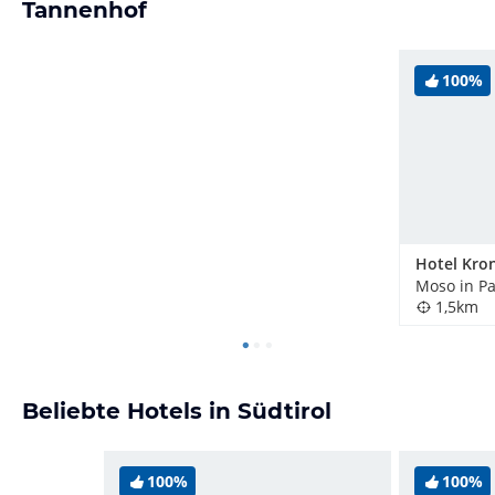
Tannenhof
100%
Hotel Kro
1,5km
Beliebte Hotels in Südtirol
100%
100%