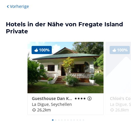
Vorherige
Hotels in der Nähe von Fregate Island
Private
100%
100%
Guesthouse Dan Kazou
La Digue, Seychellen
La Digue, 
26,2km
26,8km