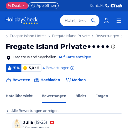
%
Deals
App öffnen
Kontakt
Hotel, Reiseziel
aub
Fregate Island Hotels
Fregate Island Private
Bewertungen
Fregate Island Private
Fregate Island Seychellen
Auf Karte anzeigen
4
Bewertungen
71%
5,0
/ 6
Bewerten
Hochladen
Merken
Hotelübersicht
Bewertungen
Bilder
Fragen
Alle Bewertungen anzeigen
Julia
(
19-25
)
1
Bewertungen