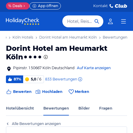
%
Deals
App öffnen
Kontakt
Hotel, Reiseziel
laub
Köln Hotels
Dorint Hotel am Heumarkt Köln
Bewertungen
Dorint Hotel am Heumarkt
Köln
Pipinstr. 1 50667 Köln Deutschland
Auf Karte anzeigen
833
Bewertungen
87%
5,0
/ 6
Bewerten
Hochladen
Merken
Hotelübersicht
Bewertungen
Bilder
Fragen
Alle Bewertungen anzeigen