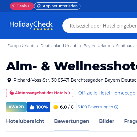
%
Deals
App herunterladen
Europa Urlaub
Deutschland Urlaub
Bayern Urlaub
Schönau a
Alm- & Wellnesshot
Richard-Voss-Str. 30 83471 Berchtesgaden Bayern Deutsc
Offizielle Hotel Homepage
Aktionsangebot des Hotels
100%
6,0
/ 6
3.100
Bewertungen
AWARD
Hotelübersicht
Bewertungen
Bilder
Frag