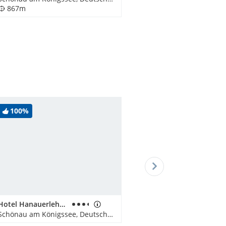
867m
100%
Hotel Hanauerlehen
Schönau am Königssee, Deutschland