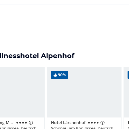
llnesshotel Alpenhof
90%
Ferienwohnung Malerhäusl
Hotel Lärchenhof
Schönau am Königssee, Deutschland
Schönau am Königssee, Deutschland