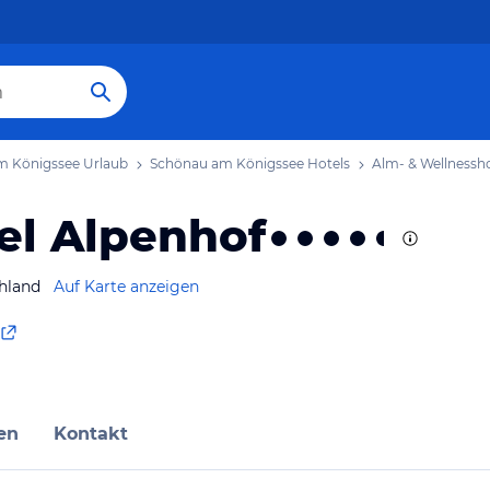
m Königssee Urlaub
Schönau am Königssee Hotels
Alm- & Wellnessh
el Alpenhof
hland
Auf Karte anzeigen
en
Kontakt