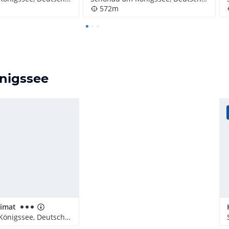
572m
önigssee
eimat
Schönau am Königssee, Deutschland