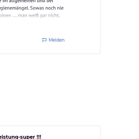
ce im allgemeinen und bei
Hygienemängel. Sowas noch nie
nen .... man weiß gar nicht,
Melden
istung-super !!!