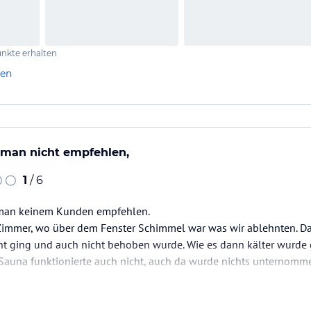
nkte erhalten
len
 man nicht empfehlen,
1
/ 6
 man keinem Kunden empfehlen.
immer, wo über dem Fenster Schimmel war was wir ablehnten. D
ht ging und auch nicht behoben wurde. Wie es dann kälter wurde 
 Sauna funktionierte auch nicht, auch da wurde nichts unternomme
iert seit mehreren Monaten nicht mehr. Die Duschen sind alles a
enhaft es schmeckte jeden Tag…