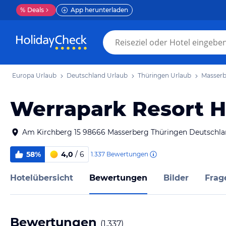
%
Deals
App herunterladen
Europa Urlaub
Deutschland Urlaub
Thüringen Urlaub
Masserb
Werrapark Resort H
Am Kirchberg 15 98666 Masserberg Thüringen Deutschl
58%
4,0
/ 6
1.337
Bewertungen
Hotelübersicht
Bewertungen
Bilder
Frag
Bewertungen
(
1.337
)