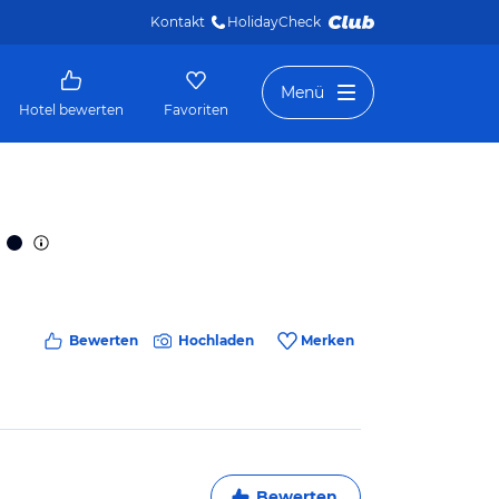
Kontakt
HolidayCheck 
Menü
Hotel bewerten
Favoriten
Bewerten
Hochladen
Merken
Bewerten