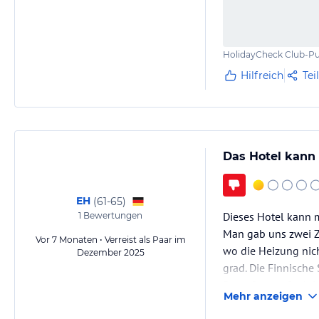
HolidayCheck Club-Pu
Hilfreich
Tei
Das Hotel kann
EH
(
61-65
)
Dieses Hotel kann
1
Bewertungen
Man gab uns zwei Z
Vor 7 Monaten • Verreist als Paar im
wo die Heizung nic
Dezember 2025
grad. Die Finnische
Dampfsauna funktion
Mehr anzeigen
Das Essen war grau