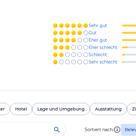
Sehr gut
Gut
Eher gut
Eher schlecht
Schlecht
Sehr schlecht
er
Hotel
Lage und Umgebung
Ausstattung
Z
Sortiert nach:
Rele