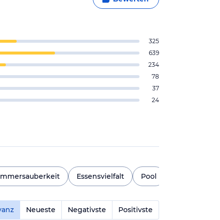
325
639
234
78
37
24
immersauberkeit
Essensvielfalt
Pool
Sauna
G
vanz
Neueste
Negativste
Positivste