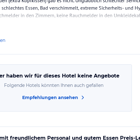
den (extra Kopfkissen) gab es nicht. Unglaublich schlechter Servi
schlechtes Essen, Bad verschimmelt, extreme Sicherheits- und 
uchmelder in den Zimmern, keine Rauchmelder in den Umkleidekabi
l ...
len
er haben wir für dieses Hotel keine Angebote
Folgende Hotels könnten Ihnen auch gefallen
Empfehlungen ansehen
mit freundlichem Personal und gutem Essen Preis-Le