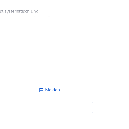
st systematisch und
 haben sondern auf einen Berg
r die neben dem…
Melden