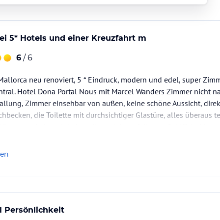
ei 5* Hotels und einer Kreuzfahrt m
6
/ 6
Mallorca neu renoviert, 5 * Eindruck, modern und edel, super Zim
zentral. Hotel Dona Portal Nous mit Marcel Wanders Zimmer nicht
allung, Zimmer einsehbar von außen, keine schöne Aussicht, direkt
becken, die Toilette mit durchsichtiger Glastüre, alles überaus te
UI gerne wieder, wir haben dieses Jahr auf diesem Schiff drei Kre
len
l Persönlichkeit