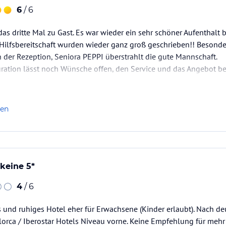
6
/ 6
das dritte Mal zu Gast. Es war wieder ein sehr schöner Aufenthalt 
 Hilfsbereitschaft wurden wieder ganz groß geschrieben!! Besond
n der Rezeption, Seniora PEPPI überstrahlt die gute Mannschaft.
uration lässt noch Wünsche offen, den Service und das Angebot be
ommen wir wieder.
ster
len
 keine 5*
4
/ 6
s und ruhiges Hotel eher für Erwachsene (Kinder erlaubt). Nach d
llorca / Iberostar Hotels Niveau vorne. Keine Empfehlung für mehr 