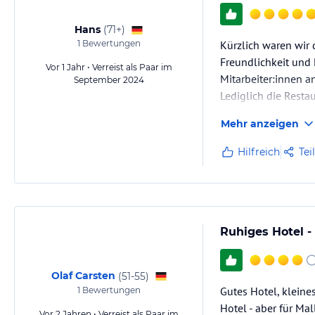
Hans
(
71+
)
1
Bewertungen
Kürzlich waren wir 
Freundlichkeit und
Vor 1 Jahr • Verreist als Paar im
Mitarbeiter:innen a
September 2024
Lediglich die Resta
Sehr, sehr gerne k
Mehr anzeigen
Ingrid und Hans Hei
Hilfreich
Tei
Ruhiges Hotel -
Olaf Carsten
(
51-55
)
Gutes Hotel, kleine
1
Bewertungen
Hotel - aber für Ma
Vor 2 Jahren • Verreist als Paar im