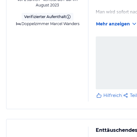
August 2023
Man wird sofort nac
Verifizierter Aufenthalt
unangenehm. Warum? 
Mehr anzeigen
Doppelzimmer Marcel Wanders
oder nur die Bucht
Hilfreich
Tei
Enttäuschendes