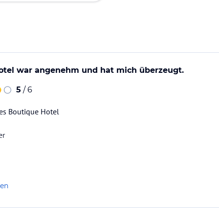
otel war angenehm und hat mich überzeugt.
5
/ 6
es Boutique Hotel
er
len