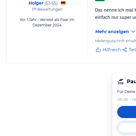
Holger
(
51-55
)
Das nenne ich mal H
171
Bewertungen
einfach nur super 
Vor 1 Jahr • Verreist als Paar im
Dezember 2024
Mehr anzeigen
Meilengutschrift erhal
Hilfreich
Tei
Pau
Für Deine
08.08. - 0