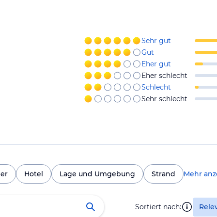
Sehr gut
Gut
Eher gut
Eher schlecht
Schlecht
Sehr schlecht
er
Hotel
Lage und Umgebung
Strand
Mehr anz
Sortiert nach:
Rele