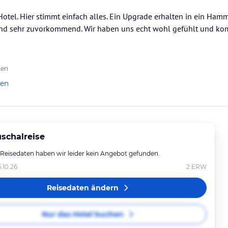
otel. Hier stimmt einfach alles. Ein Upgrade erhalten in ein Hamm
und sehr zuvorkommend. Wir haben uns echt wohl gefühlt und ko
ten
len
schalreise
 Reisedaten haben wir leider kein Angebot gefunden.
6.10.26
2
ERW
Reisedaten ändern
Nur das Hotel buchen