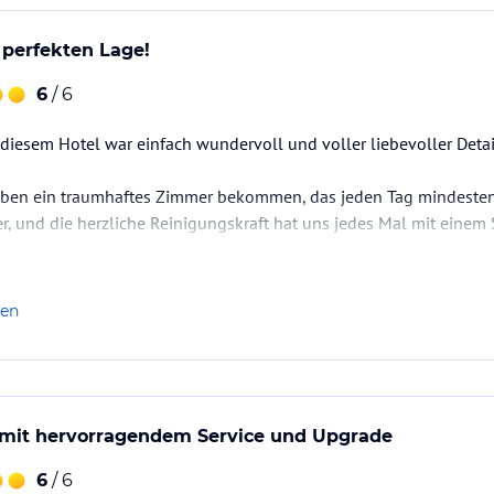
t perfekten Lage!
6
/ 6
 diesem Hotel war einfach wundervoll und voller liebevoller Detai
haben ein traumhaftes Zimmer bekommen, das jeden Tag mindesten
er, und die herzliche Reinigungskraft hat uns jedes Mal mit eine
ksamkeit, die unseren Tag versüßt hat!
s Frühstück war ein wahrer Genuss! Es war nicht nur unglaublich le
len
rte auswählen. Und…
l mit hervorragendem Service und Upgrade
6
/ 6