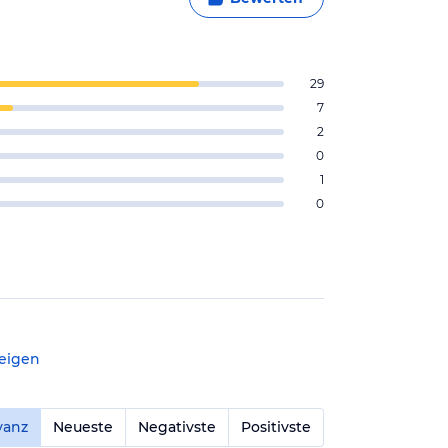
29
7
2
0
1
0
eigen
vanz
Neueste
Negativste
Positivste