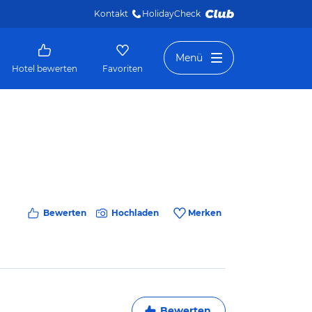
Kontakt
HolidayCheck 
Menü
Hotel bewerten
Favoriten
Bewerten
Hochladen
Merken
Bewerten