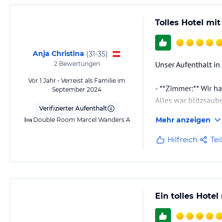
Tolles Hotel mi
Anja Christina
(
31-35
)
Unser Aufenthalt in
2
Bewertungen
Vor 1 Jahr • Verreist als Familie im
- **Zimmer:** Wir 
September 2024
Alles war blitzsaub
Verifizierter Aufenthalt
eine so süße Aufmer
Mehr anzeigen
Double Room Marcel Wanders A
- **Frühstück:** Da
Hilfreich
Tei
sogar von einer Ka
Ein tolles Hote