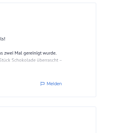
ls!
s zwei Mal gereinigt wurde.
m Stück Schokolade überrascht –
cker, sondern wir durften
Melden