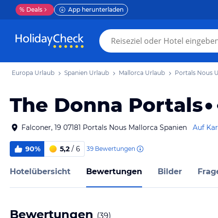
%
Deals
App herunterladen
Europa Urlaub
Spanien Urlaub
Mallorca Urlaub
Portals Nous 
The Donna Portals
Falconer, 19 07181 Portals Nous Mallorca Spanien
Auf Kar
90%
5,2
/ 6
39
Bewertungen
Hotelübersicht
Bewertungen
Bilder
Frag
Bewertungen
(
39
)