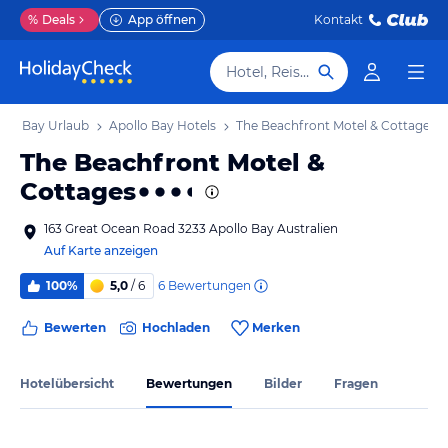
%
Deals
App öffnen
Kontakt
Hotel, Reiseziel
llo Bay Urlaub
Apollo Bay Hotels
The Beachfront Motel & Cottages
The Beachfront Motel &
Cottages
163 Great Ocean Road 3233 Apollo Bay Australien
Auf Karte anzeigen
6
Bewertungen
100%
5,0
/ 6
Bewerten
Hochladen
Merken
Hotelübersicht
Bewertungen
Bilder
Fragen