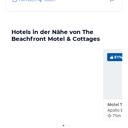
Parkplatz unter Carport direkt am Zimmer,
freundlicher Service. Sehr guter Ausgangspunkt für
Ausflüge in den National Park (viele Koalas,
Wasserfälle, Wanderwege)
Hotels in der Nähe von The
Beachfront Motel & Cottages
81%
Motel The
Apollo Bay
75m