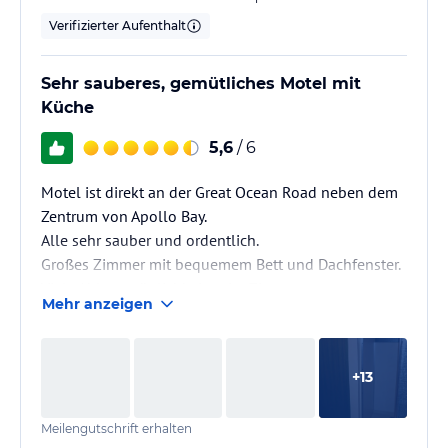
Verifizierter Aufenthalt
Sehr sauberes, gemütliches Motel mit
Küche
5,6
/ 6
Motel ist direkt an der Great Ocean Road neben dem
Zentrum von Apollo Bay.
Alle sehr sauber und ordentlich.
Großes Zimmer mit bequemem Bett und Dachfenster.
Viele Ablagemöglichkeiten im Zimmer.
Mehr anzeigen
Klimaanlage und Heizung vorhanden.
Küche mit Mikrowelle und Besteck/Geschirr.
Dusche etwas klein, Toilette mit separater Tür.
+
13
Parkplatz vor dem Zimmer.
Sehr freundliches Personal.
Meilengutschrift erhalten
WLAN kostenlos.