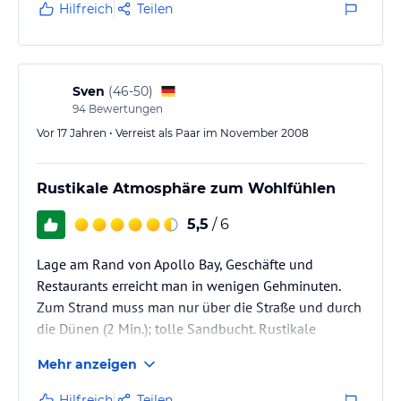
Hilfreich
Teilen
Ein paar Häuser weiter sind viele Restaurants und ein
Supermarkt.
Sven
(
46-50
)
Allerdings Checkout schon um 10 Uhr, da die…
94
Bewertungen
Vor 17 Jahren • Verreist als Paar im November 2008
Rustikale Atmosphäre zum Wohlfühlen
5,5
/ 6
Lage am Rand von Apollo Bay, Geschäfte und
Restaurants erreicht man in wenigen Gehminuten.
Zum Strand muss man nur über die Straße und durch
die Dünen (2 Min.); tolle Sandbucht. Rustikale
Einrichtung, die an eine Skihütte erinnert (mit Fenster
Mehr anzeigen
in der Decke, lässt sich abdunkeln). Gut eingerichtete
separate Küche, TV mit DW.
Hilfreich
Teilen