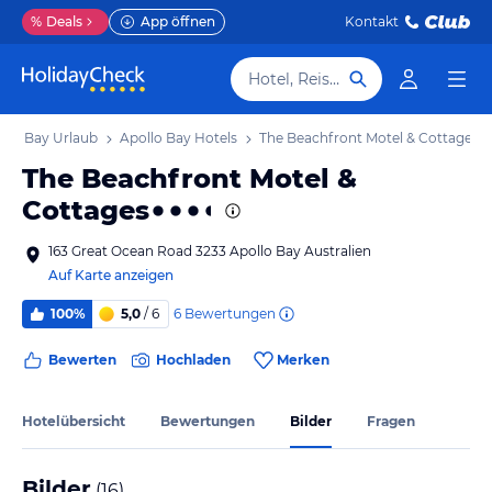
%
Deals
App öffnen
Kontakt
Hotel, Reiseziel
llo Bay Urlaub
Apollo Bay Hotels
The Beachfront Motel & Cottages
The Beachfront Motel &
Cottages
163 Great Ocean Road 3233 Apollo Bay Australien
Auf Karte anzeigen
6
Bewertungen
100%
5,0
/ 6
Bewerten
Hochladen
Merken
Hotelübersicht
Bewertungen
Bilder
Fragen
Bilder
(
16
)