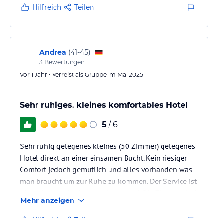
selbst war sehr geräumig und sauber. Der Service der
Hilfreich
Teilen
Reinigung hat leider nach einer Woche Aufenthalt,
etwas nachgelassen. Die kleinen Beanstandungen die
wir hatten, haben wir an der Rezeption gemeldet und
es wurde alles immer schnell wieder…
Andrea
(
41-45
)
3
Bewertungen
Vor 1 Jahr • Verreist als Gruppe im Mai 2025
Sehr ruhiges, kleines komfortables Hotel
5
/ 6
Sehr ruhig gelegenes kleines (50 Zimmer) gelegenes
Hotel direkt an einer einsamen Bucht. Kein riesiger
Comfort jedoch gemütlich und alles vorhanden was
man braucht um zur Ruhe zu kommen. Der Service ist
gigantisch und sehr zuvorkommend. Die Zimmer sind
Mehr anzeigen
schön groß und gut mit kurzen Wegen gelegen.