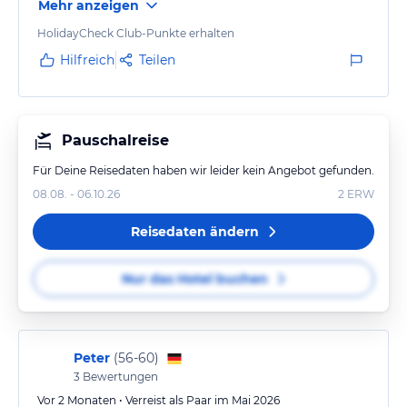
Mehr anzeigen
Veganes Jogurt fehlen leider und die Früchte könnten
etwas reifer sein. Dafür ist das Gebäck und vor allem
HolidayCheck Club-Punkte erhalten
das Brot sehr gut! Bekommt man in Österreich oft
Hilfreich
Teilen
nicht so.
Tolle Ausgangsposition zur Wal Beobachtung und
zum Wandern.
Pauschalreise
Für Deine Reisedaten haben wir leider kein Angebot gefunden.
08.08. - 06.10.26
2
ERW
Reisedaten ändern
Nur das Hotel buchen
Peter
(
56-60
)
3
Bewertungen
Vor 2 Monaten • Verreist als Paar im Mai 2026