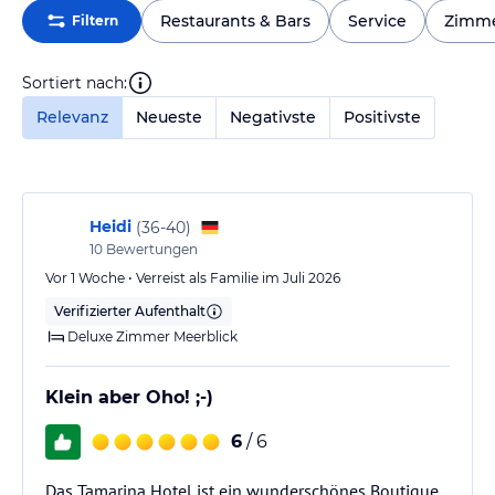
Restaurants & Bars
Service
Zimm
Filtern
Sortiert nach:
Relevanz
Neueste
Negativste
Positivste
Heidi
(
36-40
)
10
Bewertungen
Vor 1 Woche • Verreist als Familie im Juli 2026
Verifizierter Aufenthalt
Deluxe Zimmer Meerblick
Klein aber Oho! ;-)
6
/ 6
Das Tamarina Hotel ist ein wunderschönes Boutique