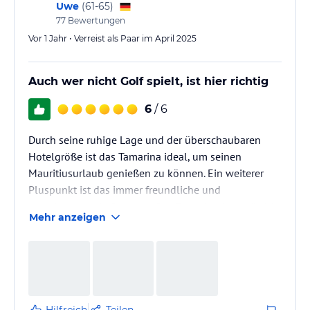
Uwe
(
61-65
)
77
Bewertungen
Vor 1 Jahr • Verreist als Paar im April 2025
Auch wer nicht Golf spielt, ist hier richtig
6
/ 6
Durch seine ruhige Lage und der überschaubaren
Hotelgröße ist das Tamarina ideal, um seinen
Mauritiusurlaub genießen zu können. Ein weiterer
Pluspunkt ist das immer freundliche und
zuvorkommende Personal. Das Tamarina ist natürlich
Mehr anzeigen
auch Ausgangspunkt für Touren über die gesamte
Insel.
Hilfreich
Teilen