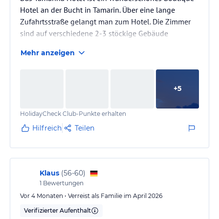
Hotel an der Bucht in Tamarin. Über eine lange
Zufahrtsstraße gelangt man zum Hotel. Die Zimmer
sind auf verschiedene 2-3 stöckige Gebäude
aufgeteilt.
Mehr anzeigen
Das Restaurant/Bar ist zum Großteil outdoor und
einfach traumhaft gelegen.
+
5
HolidayCheck Club-Punkte erhalten
Hilfreich
Teilen
Klaus
(
56-60
)
1
Bewertungen
Vor 4 Monaten • Verreist als Familie im April 2026
Verifizierter Aufenthalt