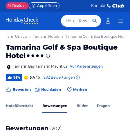
%
Deals
App öffnen
Kontakt
Hotel, Reiseziel
Tamarin Urlaub
Tamarin Hotels
Tamarina Golf & Spa Boutique Hotel
Tamarina Golf & Spa Boutique
Hotel
Tamarin Bay Tamarin Mauritius
Auf Karte anzeigen
202
Bewertungen
91%
5,4
/ 6
Bewerten
Hochladen
Merken
Hotelübersicht
Bewertungen
Bilder
Fragen
Bewertungen
(
202
)