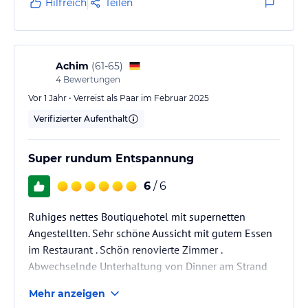
Hilfreich
Teilen
Achim
(
61-65
)
4
Bewertungen
Vor 1 Jahr • Verreist als Paar im Februar 2025
Verifizierter Aufenthalt
Super rundum Entspannung
6
/ 6
Ruhiges nettes Boutiquehotel mit supernetten
Angestellten. Sehr schöne Aussicht mit gutem Essen
im Restaurant . Schön renovierte Zimmer .
Abwechselnde Unterhaltung von Dinner am Strand
bis Rumtasting. Feiner sauberer Sandstrand.
Mehr anzeigen