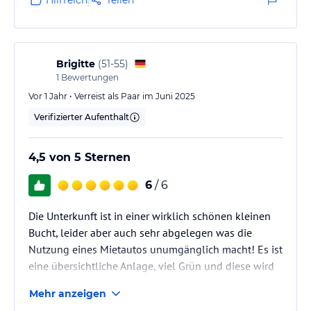
Brigitte
(
51-55
)
1
Bewertungen
Vor 1 Jahr • Verreist als Paar im Juni 2025
Verifizierter Aufenthalt
4,5 von 5 Sternen
6
/ 6
Die Unterkunft ist in einer wirklich schönen kleinen
Bucht, leider aber auch sehr abgelegen was die
Nutzung eines Mietautos unumgänglich macht! Es ist
eine übersichtliche Anlage, viel Grün und diese wird
wirklich gut gepflegt!
Mehr anzeigen
Wir hatten ein Zimmer mit Gartenblick, das Zimmer