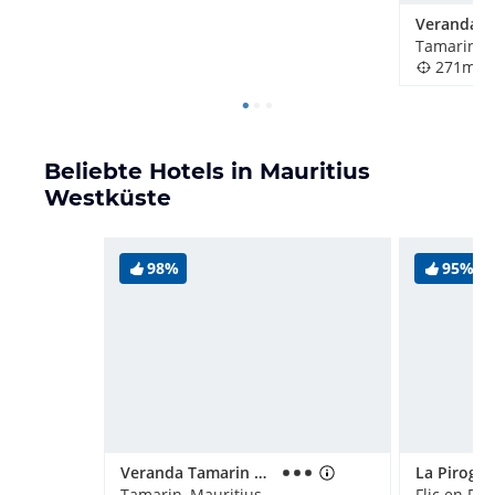
Tamarin, M
271m
Beliebte Hotels in Mauritius
Westküste
98%
95%
Veranda Tamarin Hotel
Tamarin, Mauritius
Flic en Fla