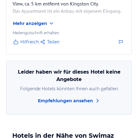
View, ca. 5 km entfernt von Kingston City.
Das Appartment ist ein Anbau mit eigenem Eingang.
Die Hausbesitzer wohnen nebenan.
Mehr anzeigen
2 x Zimmer, Kombination Küche/ Fehrnsehzimmer
(klein) sowie ein modern eingerichtetes Bad, erfüllen
Meilengutschrift erhalten
ihren Zweck für ein bis zwei Nächte vollkommen.
Hilfreich
Teilen
WIFI in allen Räumen sehr gut.
Leider haben wir für dieses Hotel keine
Angebote
Folgende Hotels könnten Ihnen auch gefallen
Empfehlungen ansehen
Hotels in der Nähe von Swimaz