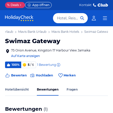
%
Deals
App öffnen
Kontakt
Hotel, Reiseziel
y Urlaub
Mavis Bank Urlaub
Mavis Bank Hotels
Swimaz Gateway
Swimaz Gateway
75 Orion Avenue, Kingston 17 Harbour View Jamaika
Auf Karte anzeigen
1
Bewertung
100%
5
/ 6
Bewerten
Hochladen
Merken
Hotelübersicht
Bewertungen
Fragen
Bewertungen
(
1
)