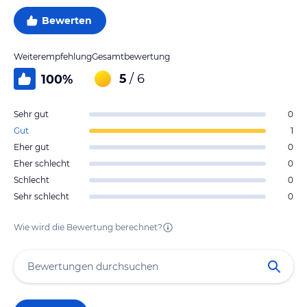
Bewerten
Weiterempfehlung
Gesamtbewertung
5
/ 6
100
%
Sehr gut
0
Gut
1
Eher gut
0
Eher schlecht
0
Schlecht
0
Sehr schlecht
0
Wie wird die Bewertung berechnet?