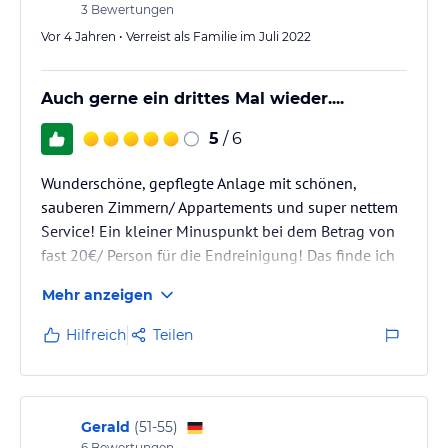
3
Bewertungen
Vor 4 Jahren • Verreist als Familie im Juli 2022
Auch gerne ein drittes Mal wieder....
5
/ 6
Wunderschöne, gepflegte Anlage mit schönen,
sauberen Zimmern/ Appartements und super nettem
Service! Ein kleiner Minuspunkt bei dem Betrag von
fast 20€/ Person für die Endreinigung! Das finde ich
persönlich zu viel!
Mehr anzeigen
Aber sonst gibt es wirklich nichts zu meckern! Die
Kinderbetreuung wurde bei uns eigentlich nicht
Hilfreich
Teilen
genutzt, dort machten aber auch alle einen sehr
netten und engagierten Eindruck!
Gerald
(
51-55
)
6
Bewertungen