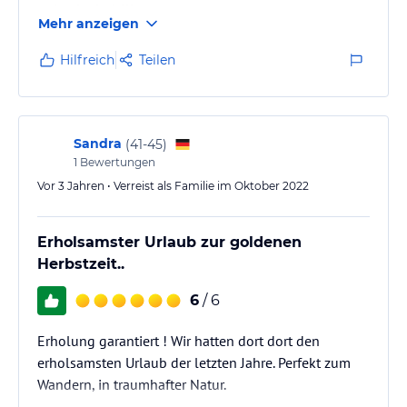
unhygienisch!!!
Mehr anzeigen
Preis passt zu diesem Standart nicht!
Hilfreich
Teilen
Sandra
(
41-45
)
1
Bewertungen
Vor 3 Jahren • Verreist als Familie im Oktober 2022
Erholsamster Urlaub zur goldenen
Herbstzeit..
6
/ 6
Erholung garantiert ! Wir hatten dort dort den
erholsamsten Urlaub der letzten Jahre. Perfekt zum
Wandern, in traumhafter Natur.