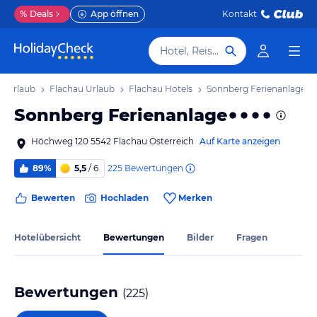
%
Deals
App öffnen
Kontakt
Hotel, Reiseziel
d Urlaub
Flachau Urlaub
Flachau Hotels
Sonnberg Ferienanlage
Sonnberg Ferienanlage
Höchweg 120 5542 Flachau Österreich
Auf Karte anzeigen
225
Bewertungen
89%
5,5
/ 6
Bewerten
Hochladen
Merken
Hotelübersicht
Bewertungen
Bilder
Fragen
Bewertungen
(
225
)