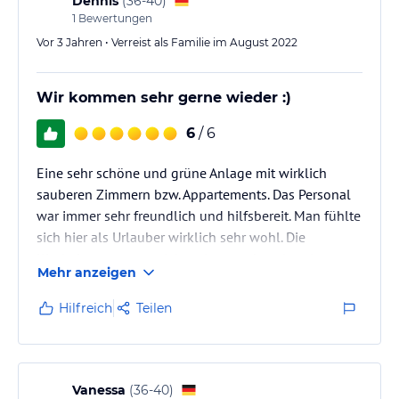
Dennis
(
36-40
)
1
Bewertungen
Vor 3 Jahren • Verreist als Familie im August 2022
Wir kommen sehr gerne wieder :)
6
/ 6
Eine sehr schöne und grüne Anlage mit wirklich
sauberen Zimmern bzw. Appartements. Das Personal
war immer sehr freundlich und hilfsbereit. Man fühlte
sich hier als Urlauber wirklich sehr wohl. Die
Kinderbetreuung, welche wir nur sehr selten in
Mehr anzeigen
Anspruch genommen haben, war jederzeit freundlich
und teils war hier wirklich sehr viel los. Aber die
Hilfreich
Teilen
Damen hatten immer einen kühlen Kopf :)
Vanessa
(
36-40
)