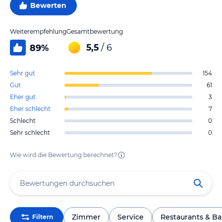
Bewerten
Weiterempfehlung
Gesamtbewertung
5,5
/ 6
89
%
Sehr gut
154
Gut
61
Eher gut
3
Eher schlecht
7
Schlecht
0
Sehr schlecht
0
Wie wird die Bewertung berechnet?
Zimmer
Service
Restaurants & Ba
Filtern