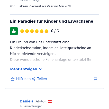
Vor 5 Jahren • Verreist als Paar im Mai 2021
Ein Paradies für Kinder und Erwachsene
6
/ 6
Ein Freund von uns unterstützt eine
Kinderkrebsstation, indem er Hotelgutscheine an
Höchstbietende versteigert.
Diese wunderschöne Ferienanlage unterstützt ihn
seit Jahren und lässt ihn regelmäßig Gutscheine
Mehr anzeigen
zukommen.
Wir haben unseren ersten Kurzurlaub dort verbracht
Hilfreich
Teilen
und waren von der ersten Minute an begeistert.
Daniela
(
41-45
)
4
Bewertungen