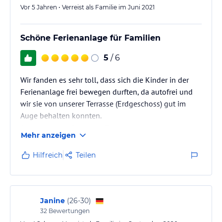
Vor 5 Jahren • Verreist als Familie im Juni 2021
Schöne Ferienanlage für Familien
5
/ 6
Wir fanden es sehr toll, dass sich die Kinder in der
Ferienanlage frei bewegen durften, da autofrei und
wir sie von unserer Terrasse (Erdgeschoss) gut im
Auge behalten konnten.
Sie hatten viel Spass am Trampolin, kurvten mit den
Mehr anzeigen
(kostenlosen) Fahrrädern herum und nahmen am
Kinderprogramm Teil.
Hilfreich
Teilen
Gleich nebenan ist ein wunderschöner kleiner
Badesee mit Spielplatz.
Die ganze Grünanlage mit viel Spiele-Möglichkeiten
und einigen Feuerstellen ist sehr weitläufige und top
Janine
(
26-30
)
gepflegt.
32
Bewertungen