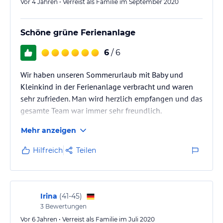
Die Einrichtung der Appartments…
Vor 4 Jahren • Verreist als Familie im September 2020
Schöne grüne Ferienanlage
6
/ 6
Wir haben unseren Sommerurlaub mit Baby und
Kleinkind in der Ferienanlage verbracht und waren
sehr zufrieden. Man wird herzlich empfangen und das
gesamte Team war immer sehr freundlich.
Toll ist die weitläufige grüne Anlage, in der die
Mehr anzeigen
Kinder super spielen und Laufrad fahren konnten.
Die Wohnung hatte alles was man braucht, könnte
Hilfreich
Teilen
aber bezüglich des Mobiliars modernisiert werden.
Auch der Indoor- Spielbereich ist sehr schön. Wir
können die Anlage für Familien weiter empfehlen.
Irina
(
41-45
)
3
Bewertungen
Vor 6 Jahren • Verreist als Familie im Juli 2020