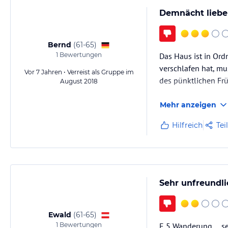
Demnächt liebe
Bernd
(
61-65
)
1
Bewertungen
Das Haus ist in Ordn
verschlafen hat, mu
Vor 7 Jahren • Verreist als Gruppe im
des pünktlichen Fr
August 2018
Mehr anzeigen
Hilfreich
Tei
Sehr unfreundl
Ewald
(
61-65
)
1
Bewertungen
E 5 Wanderung ... 