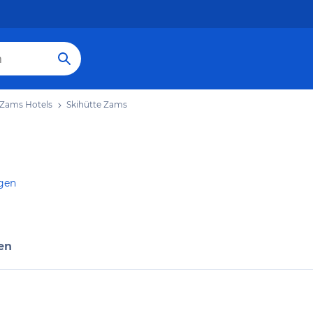
Zams Hotels
Skihütte Zams
igen
en