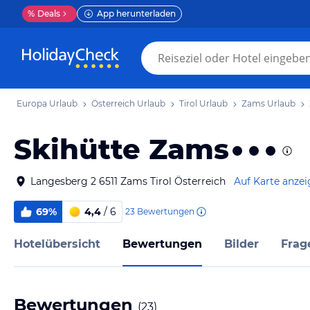
%
Deals
App herunterladen
Europa Urlaub
Österreich Urlaub
Tirol Urlaub
Zams Urlaub
Skihütte Zams
Langesberg 2 6511 Zams Tirol Österreich
Auf Karte anze
69%
4,4
/ 6
23
Bewertungen
Hotelübersicht
Bewertungen
Bilder
Frag
Bewertungen
(
23
)