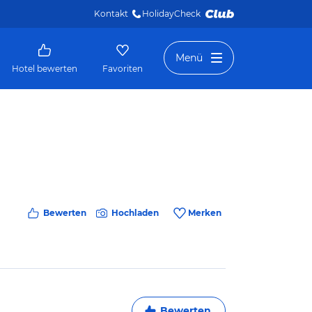
Kontakt
HolidayCheck 
Menü
Hotel bewerten
Favoriten
Bewerten
Hochladen
Merken
Bewerten