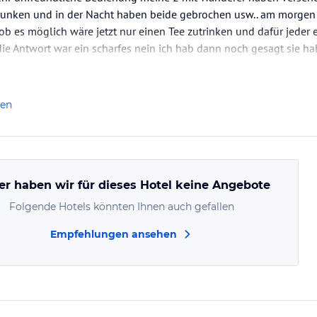
unken und in der Nacht haben beide gebrochen usw.. am morgen
 ob es möglich wäre jetzt nur einen Tee zutrinken und dafür jeder
e Antwort war ein scharfes nein ich hab dann noch gesagt sie ha
ühstück nix.... sie meinte nur sie könnten ein Brot gegen 2…
len
er haben wir für dieses Hotel keine Angebote
Folgende Hotels könnten Ihnen auch gefallen
Empfehlungen ansehen