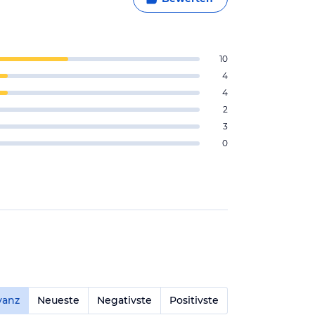
10
4
4
2
3
0
vanz
Neueste
Negativste
Positivste