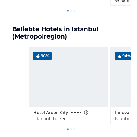
885m
Beliebte Hotels in Istanbul
(Metropolregion)
96%
94%
Hotel Arden City
Istanbul, Türkei
Istanbul, T