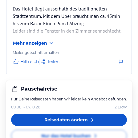
Das Hotel liegt ausserhalb des traditionellen
Stadtzentrum. Mit dem Uber braucht man ca. 45min
bis zum Bazar. Einen Punkt Abzug;
Leider sind die Fenster in den Zimmer sehr schlecht,
so dass die dicht befahrene Strasse mit dem
Mehr anzeigen
Kreisverkehr stark zuhören ist in den Zimmer. Die
einheimischen hupen sehr gerne :) so dass man
Meilengutschrift erhalten
Abends und Morgen früh ab 7.00uhr nicht mehr ans
Hilfreich
Teilen
schlafen denken kann.
Pauschalreise
Für Deine Reisedaten haben wir leider kein Angebot gefunden.
09.08. - 07.10.26
2
ERW
Reisedaten ändern
Nur das Hotel buchen