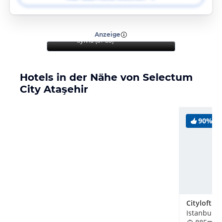
“
Sauberes Hotel mit
großartigem Frühstück und
tollem Service.
”
Anzeige
Sylvia
(
51-55
)
Hotels in der Nähe von Selectum
City Ataşehir
90%
Istanbul, T