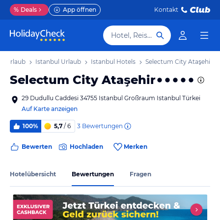
%
Deals
App öffnen
Kontakt
Hotel, Reiseziel
n) Urlaub
Istanbul Urlaub
Istanbul Hotels
Selectum City Ataşehir
Selectum City Ataşehir
29 Dudullu Caddesi 34755 Istanbul Großraum Istanbul Türkei
Auf Karte anzeigen
3
Bewertungen
100%
5,7
/ 6
Bewerten
Hochladen
Merken
Hotelübersicht
Bewertungen
Fragen