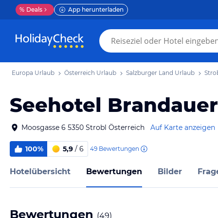
%
Deals
App herunterladen
Europa Urlaub
Österreich Urlaub
Salzburger Land Urlaub
Stro
Seehotel Brandauer'
Moosgasse 6 5350 Strobl Österreich
Auf Karte anzeigen
100%
5,9
/ 6
49
Bewertungen
Hotelübersicht
Bewertungen
Bilder
Frag
Bewertungen
(
49
)