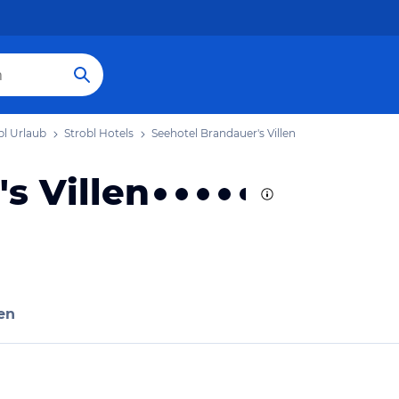
bl Urlaub
Strobl Hotels
Seehotel Brandauer's Villen
s Villen
en