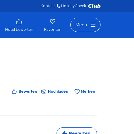
Kontakt
HolidayCheck 
Menü
Hotel bewerten
Favoriten
Bewerten
Hochladen
Merken
Bewerten