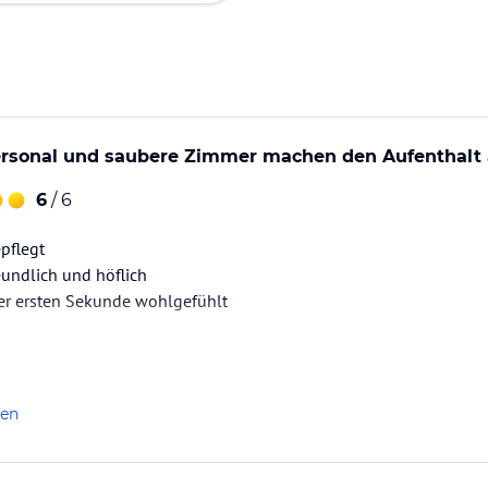
ersonal und saubere Zimmer machen den Aufenthal
6
/ 6
epflegt
eundlich und höflich
er ersten Sekunde wohlgefühlt
len