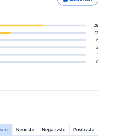
28
12
6
2
1
0
vanz
Neueste
Negativste
Positivste