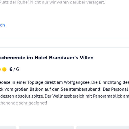
Platz der Ruhe". Nicht nur wir waren darüber verärgert.
len
chenende im Hotel Brandauer's Villen
6
/ 6
heoase in einer Toplage direkt am Wolfgangsee. Die Einrichtung d
Blick vom großen Balkon auf den See atemberaubend! Das Personal
dessen absolut spitze. Der Wellnessbereich mit Panoramablick am
henende sehr geeignet!