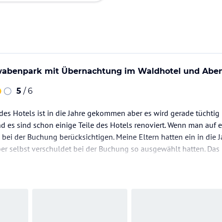
abenpark mit Übernachtung im Waldhotel und Abend
5
/ 6
des Hotels ist in die Jahre gekommen aber es wird gerade tüchti
 und es sind schon einige Teile des Hotels renoviert. Wenn man auf 
s bei der Buchung berücksichtigen. Meine Eltern hatten ein in d
ber selbst verschuldet bei der Buchung so ausgewählt hatten. Das
reiche sind teils renoviert und teils noch im Bestand.…