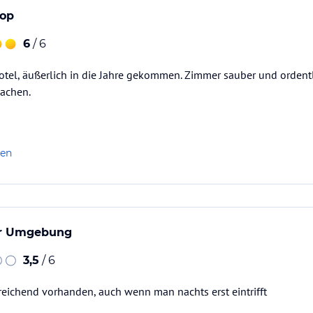
dem Web
top
6
/ 6
tel, äußerlich in die Jahre gekommen. Zimmer sauber und ordent
machen.
len
n im Überblick
n nicht…
er Umgebung
3,5
/ 6
reichend vorhanden, auch wenn man nachts erst eintrifft