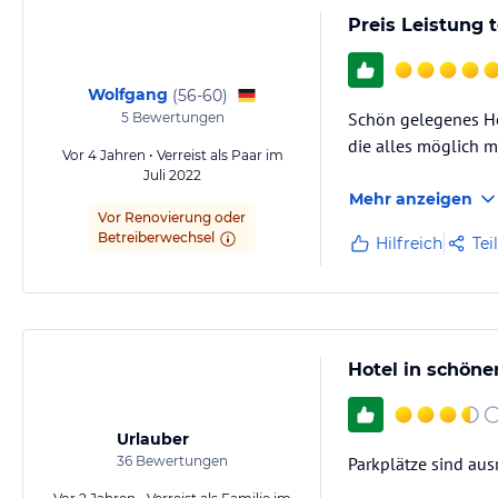
Bewertungen aus 
Preis Leistung 
Freizeitpark-Welt.de
3,9/5
Wolfgang
(
56-60
)
131 Rezensionen
Schön gelegenes Ho
5
Bewertungen
Groupon
die alles möglich 
4,7/5
Vor 4 Jahren • Verreist als Paar im
Juli 2022
285 Ergebnisse
Mehr anzeigen
Parkerlebnis.de
Vor Renovierung oder
3,9/5
Betreiberwechsel
Hilfreich
Tei
34 Ergebnisse
Google-Rezensione
Rezensionen werde
Hotel in schön
Urlauber
36
Bewertungen
Parkplätze sind aus