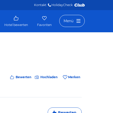
Kontakt
HolidayCheck 
Menü
Hotel bewerten
Favoriten
Bewerten
Hochladen
Merken
Bewerten