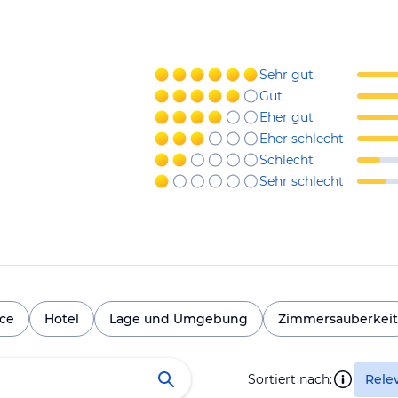
Sehr gut
Gut
Eher gut
Eher schlecht
Schlecht
Sehr schlecht
ice
Hotel
Lage und Umgebung
Zimmersauberkeit
Sortiert nach:
Rele