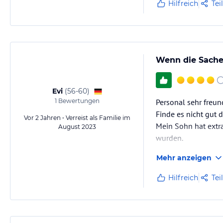
Verrückte Palme
Hilfreich
Tei
Wenn die Sache
Alle ansehen
Schwaben Park
Evi
(
56-60
)
4,6
1
Bewertungen
Personal sehr freund
(7.662)
Finde es nicht gut 
Vor 2 Jahren • Verreist als Familie im
Mein Sohn hat extr
August 2023
Freizeitpark in Kai
wurden.
Übersicht
Mehr anzeigen
Tickets
Dienste
Hilfreich
Tei
Verzeichnis
Rezensionen
Fotos
Über