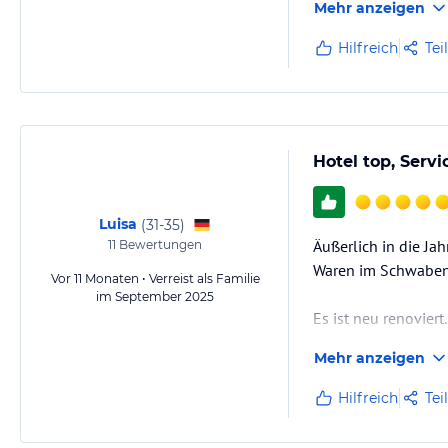
Mehr anzeigen
0:54
Hilfreich
Tei
Force One
Hotel top, Serv
Luisa
(
31-35
)
Märchenturm
Äußerlich in die J
11
Bewertungen
Waren im Schwabe
Vor 11 Monaten • Verreist als Familie
im September 2025
Es ist neu renoviert
Mehr anzeigen
Die Zimmer mit dem 
Hilfreich
Tei
0:23