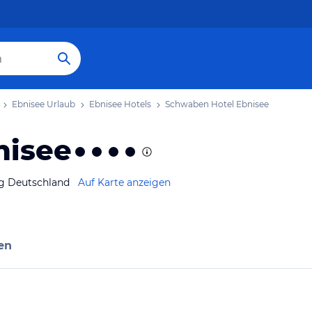
Ebnisee Urlaub
Ebnisee Hotels
Schwaben Hotel Ebnisee
nisee
g Deutschland
Auf Karte anzeigen
en