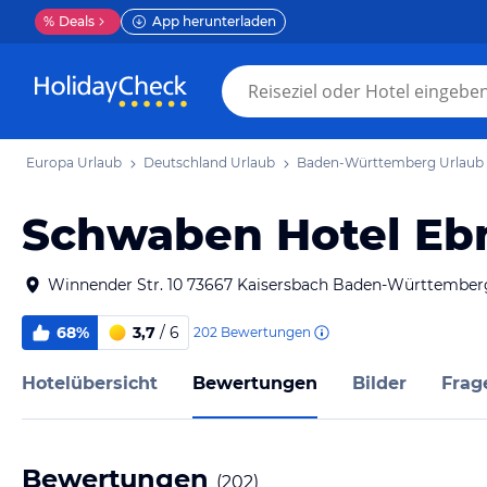
%
Deals
App herunterladen
Europa Urlaub
Deutschland Urlaub
Baden-Württemberg Urlaub
Schwaben Hotel Eb
Winnender Str. 10 73667 Kaisersbach Baden-Württember
68%
3,7
/ 6
202
Bewertungen
Hotelübersicht
Bewertungen
Bilder
Frag
Bewertungen
(
202
)