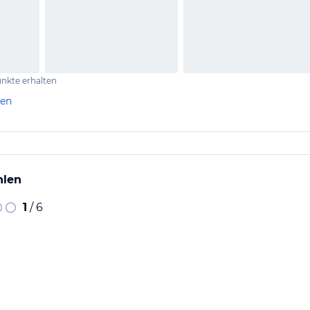
nkte erhalten
len
hlen
1
/ 6