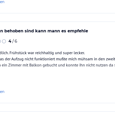
len
n behoben sind kann mann es empfehle
4
/ 6
lich. Frühstück war reichhaltig und super lecker.
das der Aufzug nicht funktioniert mußte mich mühsam in den zwei
a ein Zimmer mit Balkon gebucht und konnte ihn nicht nutzen da 
sersbachGeöffnet
len