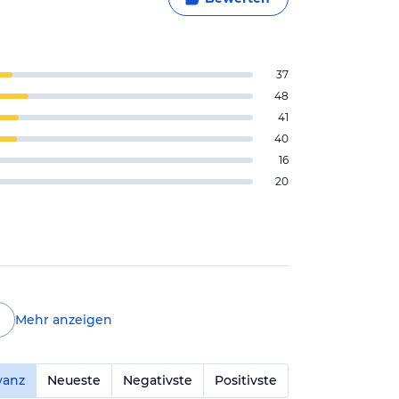
37
48
41
40
16
20
Mehr anzeigen
vanz
Neueste
Negativste
Positivste