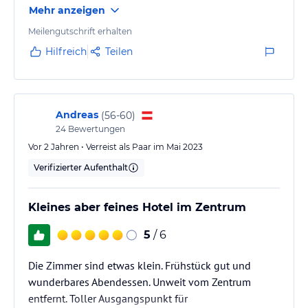
Mehr anzeigen
Lage ist perfekt, um alles fußläufig zu erreichen. Sehr,
sehr freundliche und zuvorkommende Dame an der
Meilengutschrift erhalten
Rezeption, ich hab mich vom ersten Moment an
Hilfreich
Teilen
willkommen gefühlt.
Andreas
(
56-60
)
24
Bewertungen
Vor 2 Jahren • Verreist als Paar im Mai 2023
Verifizierter Aufenthalt
Kleines aber feines Hotel im Zentrum
5
/ 6
Die Zimmer sind etwas klein. Frühstück gut und
wunderbares Abendessen. Unweit vom Zentrum
entfernt. Toller Ausgangspunkt für