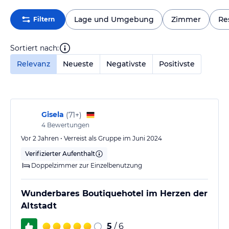
Lage und Umgebung
Zimmer
Re
Filtern
Sortiert nach:
Relevanz
Neueste
Negativste
Positivste
Gisela
(
71+
)
4
Bewertungen
Vor 2 Jahren • Verreist als Gruppe im Juni 2024
Verifizierter Aufenthalt
Doppelzimmer zur Einzelbenutzung
Wunderbares Boutiquehotel im Herzen der
Altstadt
5
/ 6