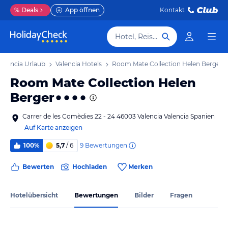
%
Deals
App öffnen
Kontakt
Hotel, Reiseziel
Valencia Urlaub
Valencia Hotels
Room Mate Collection Helen Berger
Room Mate Collection Helen
Berger
Carrer de les Comèdies 22 - 24 46003 Valencia Valencia Spanien
Auf Karte anzeigen
9
Bewertungen
100%
5,7
/ 6
Bewerten
Hochladen
Merken
Hotelübersicht
Bewertungen
Bilder
Fragen