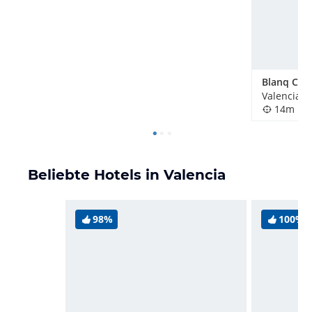
Blanq Com
Valencia, 
14m
Beliebte Hotels in Valencia
98%
100%