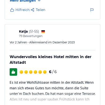
Mehr anzeigen
Hilfreich
Teilen
Katja
(
51-55
)
79
Bewertungen
Vor 2 Jahren • Alleinreisend im Dezember 2023
Wundervolles kleines Hotel mitten in der
Altstadt
6
/ 6
Es ist eine Wohlfühloase mitten in der Altstadt. Wenn
man sich etwas Gutes tun möchte, dann die Suite
unter´m Dach buchen. Da hat man sogar eine Terrasse.
Alles ist neu und super sauber. Frühstück kann ich
nicht bewerten, da ich es nicht mitgebucht hatte. Die