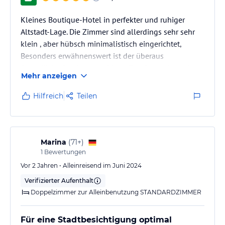
Kleines Boutique-Hotel in perfekter und ruhiger
Altstadt-Lage. Die Zimmer sind allerdings sehr sehr
klein , aber hübsch minimalistisch eingerichtet,
Besonders erwähnenswert ist der überaus
freundliche Service sowohl am Empfang wie auch
Mehr anzeigen
beim Frühstück .
Hilfreich
Teilen
Marina
(
71+
)
1
Bewertungen
Vor 2 Jahren • Alleinreisend im Juni 2024
Verifizierter Aufenthalt
Doppelzimmer zur Alleinbenutzung STANDARDZIMMER
Für eine Stadtbesichtigung optimal