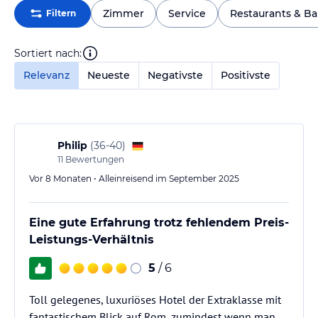
Zimmer
Service
Restaurants & Ba
Filtern
Sortiert nach:
Relevanz
Neueste
Negativste
Positivste
Philip
(
36-40
)
11
Bewertungen
Vor 8 Monaten • Alleinreisend im September 2025
Eine gute Erfahrung trotz fehlendem Preis-
Leistungs-Verhältnis
5
/ 6
Toll gelegenes, luxuriöses Hotel der Extraklasse mit
fantastischem Blick auf Rom, zumindest wenn man