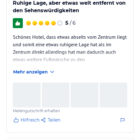
Ruhige Lage, aber etwas weit entfernt von
den Sehenswürdigkeiten
5
/ 6
Schönes Hotel, dass etwas abseits vom Zentrum liegt
und somit eine etwas ruhigere Lage hat als im
Zentrum direkt allerdings hat man dadurch auch
etwas weitere Fußmärsche zu den
Sehenswürdigkeiten vom Hotel aus für Leute, die
Mehr anzeigen
nicht so fit sind um Strecken zu Fuß laufen zu
können. ist das Hotel dann keine Empfehlung Nur für
die, die fett zu Fuß sind oder einfach nur im Hotel
Silber entspannen wollen
Meilengutschrift erhalten
Hilfreich
Teilen