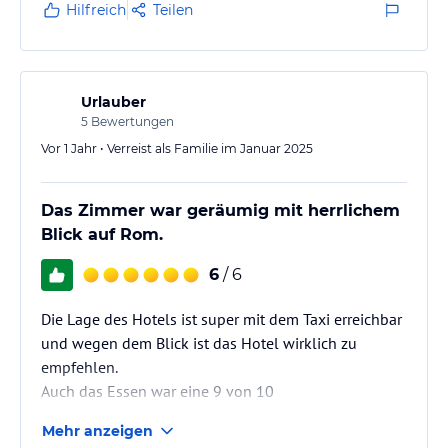
Hilfreich
Teilen
Urlauber
5
Bewertungen
Vor 1 Jahr • Verreist als Familie im Januar 2025
Das Zimmer war geräumig mit herrlichem
Blick auf Rom.
6
/ 6
Die Lage des Hotels ist super mit dem Taxi erreichbar
und wegen dem Blick ist das Hotel wirklich zu
empfehlen.
Auch das Essen war eine 9 von 10
Das Frühstück hat unser sehr begeistert. Das
Mehr anzeigen
Abendessen war ebenfalls sehr gut.