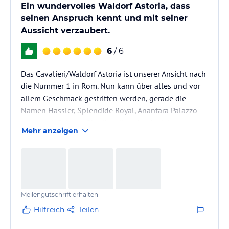
Ein wundervolles Waldorf Astoria, dass
seinen Anspruch kennt und mit seiner
Aussicht verzaubert.
6
/ 6
Das Cavalieri/Waldorf Astoria ist unserer Ansicht nach
die Nummer 1 in Rom. Nun kann über alles und vor
allem Geschmack gestritten werden, gerade die
Namen Hassler, Splendide Royal, Anantara Palazzo
oder auch Palazzo Shedir sollen damit nicht unter
Mehr anzeigen
den Tisch fallen. Römische Exklusivität im privaten
Sinne findet sich sogar eher in den gerade genannten
Häusern. Auch die direkte Umgebung bzw. das
Hotelgebäude spielt hier von außen nicht mit
(mittleres Wohngebiet und anstatt historischem
Meilengutschrift erhalten
Altbau ein 70er Jahre…
Hilfreich
Teilen