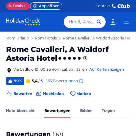
%
Deals
App öffnen
Kontakt
Hotel, Reiseziel
b
Rom Urlaub
Rom Hotels
Rome Cavalieri, A Waldorf Astoria Hotel
Rome Cavalieri, A Waldorf
Astoria Hotel
Via Cadlolo 101 00136 Rom Latium Italien
Auf Karte anzeigen
163
Bewertungen
99%
5,4
/ 6
Bewerten
Hochladen
Merken
Hotelübersicht
Bewertungen
Bilder
Fragen
Bewertungen
(
163
)