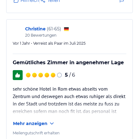
Hilfreich
Teilen
Christine
(
61-65
)
20
Bewertungen
Vor 1 Jahr • Verreist als Paar im Juli 2025
Gemütliches Zimmer in angenehmer Lage
5
/ 6
sehr schöne Hotel in Rom etwas abseits vom
Zentrum und deswegen auch etwas ruhiger als direkt
in der Stadt und trotzdem ist das meiste zu fuss zu
erreichen sofern man noch fit ist. das personal ist
auch sehr zuvorkommende gewesen.
Mehr anzeigen
Meilengutschrift erhalten