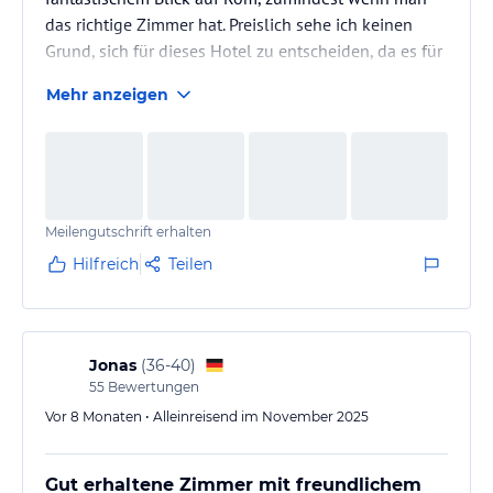
das richtige Zimmer hat. Preislich sehe ich keinen
Grund, sich für dieses Hotel zu entscheiden, da es für
mich kaum Mehrwert zu ähnlich kategorisierten
Mehr anzeigen
Hotels bietet und nur der Name allein den Preis nicht
rechtfertigt. Da ich hier geschäftlich war, war es aber
mal eine interessante Erfahrung
Meilengutschrift erhalten
Hilfreich
Teilen
Jonas
(
36-40
)
55
Bewertungen
Vor 8 Monaten • Alleinreisend im November 2025
Gut erhaltene Zimmer mit freundlichem