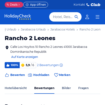
%
Deals
App öffnen
Kontakt
Hotel, Reiseziel
ere) Urlaub
Jarabacoa Urlaub
Jarabacoa Hotels
Rancho 2 Leones
Rancho 2 Leones
Calle Los Hoyitos 10 Rancho 2 Leones 41000 Jarabacoa
Dominikanische Republik
Auf Karte anzeigen
2
Bewertungen
100%
5,9
/ 6
Bewerten
Hochladen
Merken
Hotelübersicht
Bewertungen
Bilder
Fragen