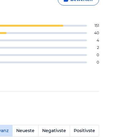
151
40
4
2
0
0
vanz
Neueste
Negativste
Positivste