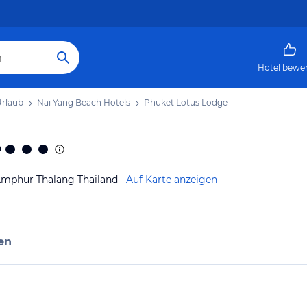
Hotel bewe
Urlaub
Nai Yang Beach Hotels
Phuket Lotus Lodge
e
Amphur Thalang Thailand
Auf Karte anzeigen
en