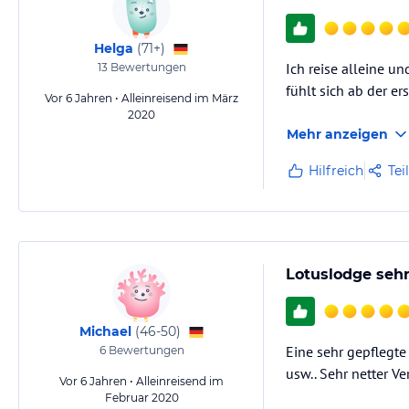
Helga
(
71+
)
Ich reise alleine u
13
Bewertungen
fühlt sich ab der e
Vor 6 Jahren • Alleinreisend im März
2020
Mehr anzeigen
Hilfreich
Tei
Lotuslodge seh
Michael
(
46-50
)
Eine sehr gepflegte
6
Bewertungen
usw.. Sehr netter V
Vor 6 Jahren • Alleinreisend im
Februar 2020