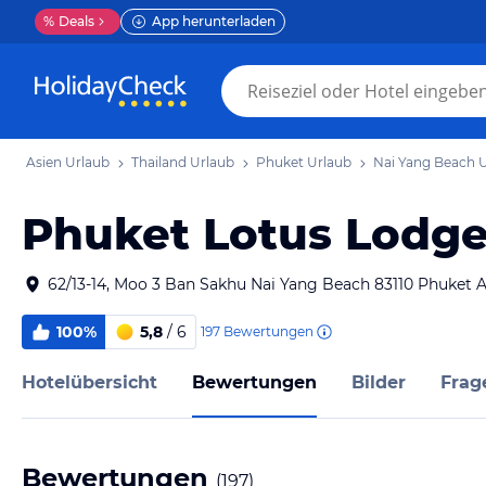
%
Deals
App herunterladen
Asien Urlaub
Thailand Urlaub
Phuket Urlaub
Nai Yang Beach 
Phuket Lotus Lodg
62/13-14, Moo 3 Ban Sakhu Nai Yang Beach 83110 Phuket 
100%
5,8
/ 6
197
Bewertungen
Hotelübersicht
Bewertungen
Bilder
Frag
Bewertungen
(
197
)