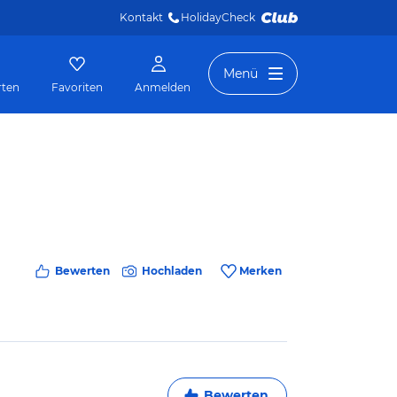
Kontakt
HolidayCheck 
Menü
rten
Favoriten
Anmelden
Bewerten
Hochladen
Merken
Bewerten