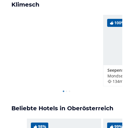
Klimesch
100%
Mondsee, 
134m
Beliebte Hotels in Oberösterreich
98%
99%