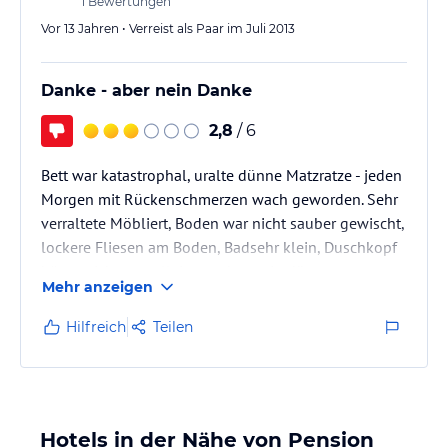
1
Bewertungen
Vor 13 Jahren • Verreist als Paar im Juli 2013
Danke - aber nein Danke
2,8
/ 6
Bett war katastrophal, uralte dünne Matzratze - jeden
Morgen mit Rückenschmerzen wach geworden. Sehr
verraltete Möbliert, Boden war nicht sauber gewischt,
lockere Fliesen am Boden, Badsehr klein, Duschkopf
hängt nicht von alleine und nur ein dünner
Mehr anzeigen
Wasserstrahl wurde zusammengebracht
Frühstück lieblos und sehr kleine Auswahl
Hilfreich
Teilen
vorhanden gewesen.
Einzig positive ist die Nähe zum See.
Hotels in der Nähe von Pension