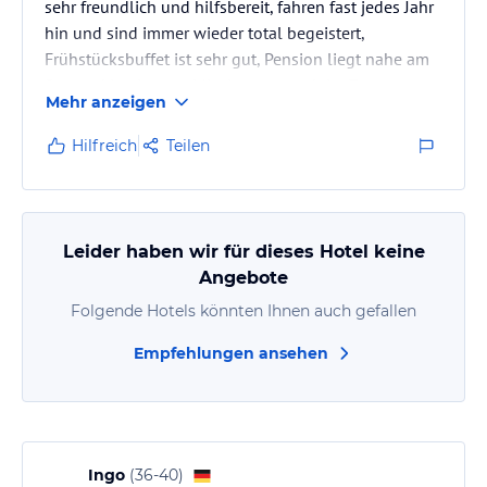
sehr freundlich und hilfsbereit, fahren fast jedes Jahr
hin und sind immer wieder total begeistert,
Frühstücksbuffet ist sehr gut, Pension liegt nahe am
See und in ein paar Min. ist man auch im Zentrum
Mehr anzeigen
von Mondsee, genügend Parkplatz vorhanden
Hilfreich
Teilen
Leider haben wir für dieses Hotel keine
Angebote
Folgende Hotels könnten Ihnen auch gefallen
Empfehlungen ansehen
Ingo
(
36-40
)