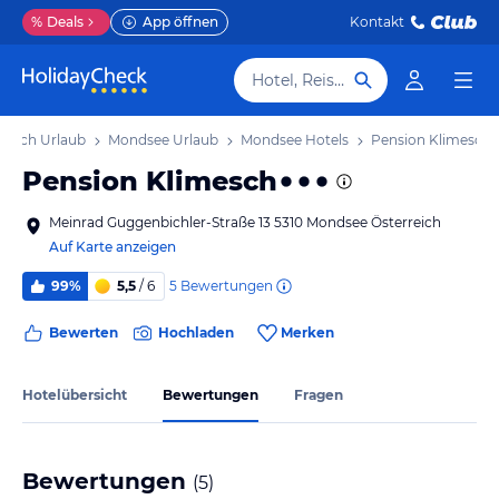
%
Deals
App öffnen
Kontakt
Hotel, Reiseziel
reich Urlaub
Mondsee Urlaub
Mondsee Hotels
Pension Klimesch
Pension Klimesch
Meinrad Guggenbichler-Straße 13 5310 Mondsee Österreich
Auf Karte anzeigen
5
Bewertungen
99%
5,5
/ 6
Bewerten
Hochladen
Merken
Hotelübersicht
Bewertungen
Fragen
Bewertungen
(
5
)