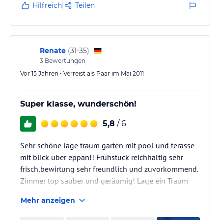
nehmen. Des Öfteren werden auch Grill- oder
Hilfreich
Teilen
Törgeleabende im Herbst angeboten sowie
Kastanienessen mit dem neuen Wein. Sehr
freundliche Eigentümer, mit denen man gern ein
Schwätzchen hält. Ein Kühlschrank mit hauseigenem
Renate
(
31-35
)
Wein,…
3
Bewertungen
Vor 15 Jahren • Verreist als Paar im Mai 2011
Super klasse, wunderschön!
5,8
/ 6
Sehr schöne lage traum garten mit pool und terasse
mit blick über eppan!! Frühstück reichhaltig sehr
frisch,bewirtung sehr freundlich und zuvorkommend.
Zimmer top sauber und geräumig! Lage ein Traum
ruhig und mitten in den weinbergen!
Mehr anzeigen