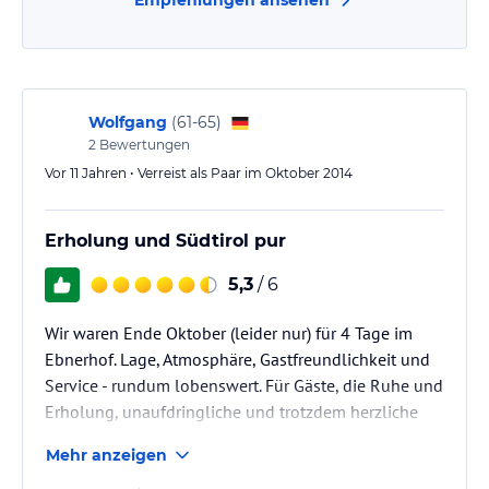
Wolfgang
(
61-65
)
2
Bewertungen
Vor 11 Jahren • Verreist als Paar im Oktober 2014
Erholung und Südtirol pur
5,3
/ 6
Wir waren Ende Oktober (leider nur) für 4 Tage im
Ebnerhof. Lage, Atmosphäre, Gastfreundlichkeit und
Service - rundum lobenswert. Für Gäste, die Ruhe und
Erholung, unaufdringliche und trotzdem herzliche
Gastgeber wünschen ist der Ebnerhof eine absolute
Mehr anzeigen
Empfehlung. Ein tolles Frühstücksbuffet und (wenn