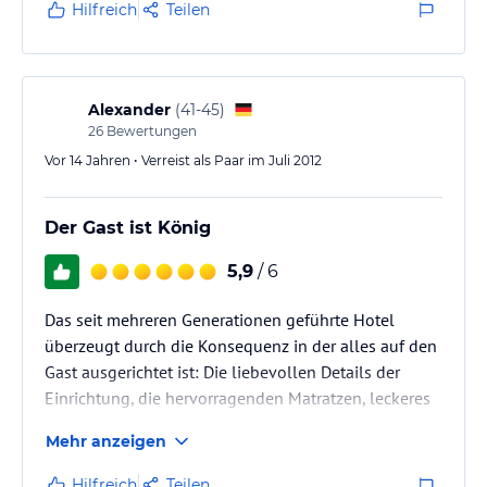
gewünscht) auch ergänzende und köstliche kleine
Hilfreich
Teilen
Südtiroler Spezialitäten, nebst einem guten Wein aus
dem eigenen Weingut, sind zusätzliche Pluspunkte.
Wir sagen nochmals Danke an die Gastgeber und
die…
Alexander
(
41-45
)
26
Bewertungen
Vor 14 Jahren • Verreist als Paar im Juli 2012
Der Gast ist König
5,9
/ 6
Das seit mehreren Generationen geführte Hotel
überzeugt durch die Konsequenz in der alles auf den
Gast ausgerichtet ist: Die liebevollen Details der
Einrichtung, die hervorragenden Matratzen, leckeres
Frühstück bei schönem Wetter im Freien (mit frischen
Mehr anzeigen
Erdbeeren und Prosecco)... Idealer Ausgangspunkt
um voller guter Laune die Gegend zu erkunden.
Hilfreich
Teilen