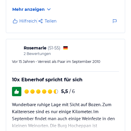
freizeitmöglichkeiten toll, von wandern, bis biken
Mehr anzeigen
oder eben einfach durch die weinberge der die netten
städtchen schlendern oder halt einfach am pool
Hilfreich
Teilen
entspannen mit einem kühel getränk oder eis aus
dem kiosk -einfach hinfahren und abschalten!
Rosemarie
(
51-55
)
2
Bewertungen
Vor 15 Jahren • Verreist als Paar im September 2010
10x Ebnerhof spricht für sich
5,5
/ 6
Wunderbare ruhige Lage mit Sicht auf Bozen. Zum
Kalterersee sind es nur einige Kilometer. Im
September findet man auch einige Weinfeste in den
kleinen Weinorten. Die Burg Hocheppan ist