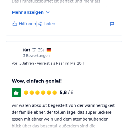
Das Frühstücksbüffet ist perfekt und mehr als
reichhaltig, Abendessen vorzüglich, Eigenbauweine
Mehr anzeigen
ausgezeichnet.
Lage und Umgebung traumhaft
Hilfreich
Teilen
So kann man sich einen Urlaub nur wünschen
Kat
(
31-35
)
3
Bewertungen
Vor 15 Jahren • Verreist als Paar im Mai 2011
Wow, einfach genial!
5,8
/ 6
wir waren absolut begeistert von der warmherzigkeit
der familie ebner, der tollen lage, das super leckere
essen mit ebner wein und dem atemberaubenden
blick über das bozental. außerdem sind die