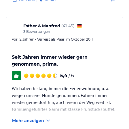
Bergtouren, Shoppen, Baden im Pool oder im Kalterer
See. Fast zu schade als Zwischenstop weiter in die
Toskana, nächstes Mal bleiben wir hier länger!
Esther & Manfred
(
41-45
)
3
Bewertungen
Vor 12 Jahren • Verreist als Paar im Oktober 2011
Seit Jahren immer wieder gern
genommen, prima.
5,4
/ 6
Wir haben bislang immer die Ferienwohnung u. a.
wegen unserer Hunde genommen. Fahren immer
wieder gerne dort hin, auch wenn der Weg weit ist.
Familiengeführtes Garni mit klasse Frühstücksbuffet.
Vielfältig und sauber. Abends kann man kleinere
Mehr anzeigen
Speisen als Pensionsgast im Essbereich zu sich