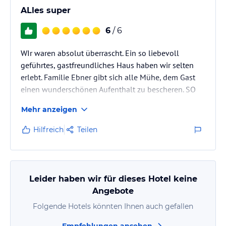
ALles super
6
/ 6
WIr waren absolut überrascht. Ein so liebevoll
geführtes, gastfreundliches Haus haben wir selten
erlebt. Familie Ebner gibt sich alle Mühe, dem Gast
einen wunderschönen Aufenthalt zu bescheren. SO
wurde eine Führung durch die Weinberge mit
Mehr anzeigen
anschließender Verkostung der eigen angebauten
Weine vom Hausherrn angeboten. Auch wurden keine
Hilfreich
Teilen
Mühen gescheut, den Gästen die Vefolgung der EM
zu ermöglichen. HIerzu hat uns Frau Ebner noch
leckere Kleinigkeiten für die Halbzeit zur Verfügung
gestellt.
Leider haben wir für dieses Hotel keine
Angebote
Folgende Hotels könnten Ihnen auch gefallen
Empfehlungen ansehen