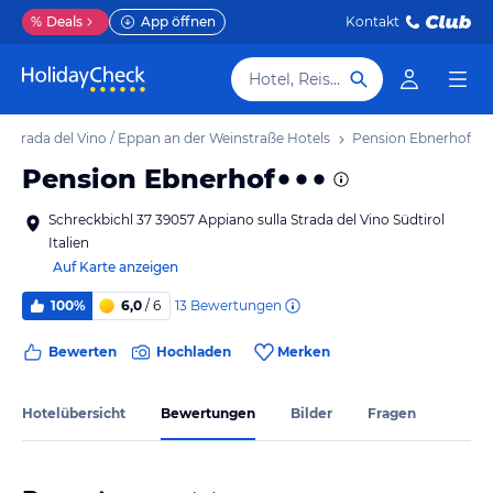
%
Deals
App öffnen
Kontakt
Hotel, Reiseziel
a Strada del Vino / Eppan an der Weinstraße Hotels
Pension Ebnerhof
Pension Ebnerhof
Schreckbichl 37 39057 Appiano sulla Strada del Vino Südtirol
Italien
Auf Karte anzeigen
13
Bewertungen
100%
6,0
/ 6
Bewerten
Hochladen
Merken
Hotelübersicht
Bewertungen
Bilder
Fragen