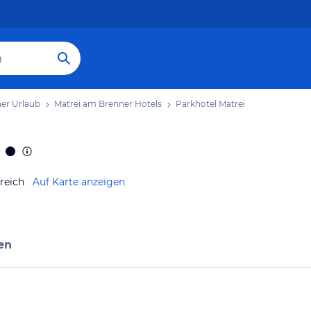
er Urlaub
Matrei am Brenner Hotels
Parkhotel Matrei
reich
Auf Karte anzeigen
en