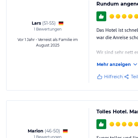
Rundum angene
Lars
(
51-55
)
1
Bewertungen
Das Hotel ist schne
war die Anreise sc
Vor 1 Jahr • Verreist als Familie im
August 2025
Wir sind sehr nett
und vor allem, und d
Mehr anzeigen
Wir wollten den Auf
Hilfreich
Tei
Liste an möglichen 
Tolles Hotel. Ma
Marion
(
46-50
)
1
Bewertungen
Super tolles und li