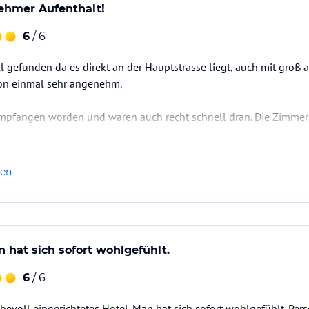
hmer Aufenthalt!
6
/ 6
ll gefunden da es direkt an der Hauptstrasse liegt, auch mit groß
hon einmal sehr angenehm.
 empfangen worden und waren auch recht schnell dran. Die Zimmer
as ist mir sehr wichtig, sehr ruhig.
enthalt vor allem für Touren in der Natur nutzen und hier kommt 
len
Aktivitäten. Eine davon war leider etwas zu anspruchsvoll und…
n hat sich sofort wohlgefühlt.
6
/ 6
ebevoll eingerichtetes Hotel. Man hat sich sofort wohlgefühlt. Pers