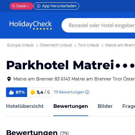
%
Deals
App herunterladen
Europa Urlaub
Österreich Urlaub
Tirol Urlaub
Matrei am Brenn
Parkhotel Matrei
Matrei am Brenner 83 6143 Matrei am Brenner Tirol Öster
87%
5,4
/ 6
79
Bewertungen
Hotelübersicht
Bewertungen
Bilder
Frag
Bewertungen
(
79
)