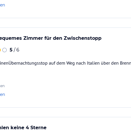
len
equemes Zimmer für den Zwischenstopp
5
/ 6
einenÜbernachtungsstop auf dem Weg nach Italien über den Brenne
ten
len
len keine 4 Sterne