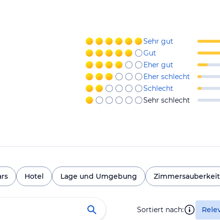
Sehr gut
Gut
Eher gut
Eher schlecht
Schlecht
Sehr schlecht
ars
Hotel
Lage und Umgebung
Zimmersauberkeit
Sortiert nach:
Rele