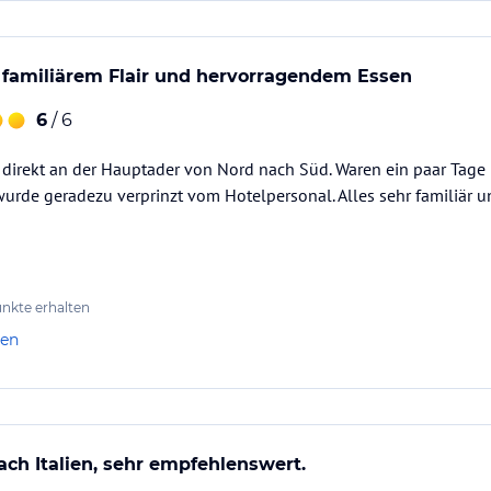
t familiärem Flair und hervorragendem Essen
6
/ 6
 direkt an der Hauptader von Nord nach Süd. Waren ein paar Tag
wurde geradezu verprinzt vom Hotelpersonal. Alles sehr familiär u
nkte erhalten
len
h Italien, sehr empfehlenswert.