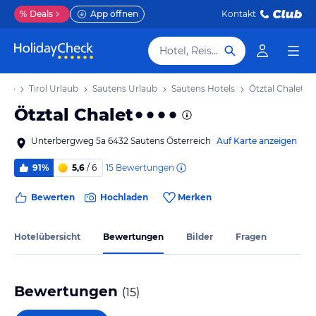
%
Deals
App öffnen
Kontakt
Hotel, Reiseziel
laub
Tirol Urlaub
Sautens Urlaub
Sautens Hotels
Ötztal Chalet
Ötztal Chalet
Unterbergweg 5a 6432 Sautens Österreich
Auf Karte anzeigen
15
Bewertungen
91%
5,6
/ 6
Bewerten
Hochladen
Merken
Hotelübersicht
Bewertungen
Bilder
Fragen
Bewertungen
(
15
)