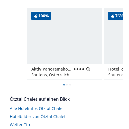
100%
76%
Aktiv Panoramahotel Daniel
Hotel Ritz
Sautens, Österreich
Sautens, Ö
Ötztal Chalet auf einen Blick
Alle Hotelinfos Ötztal Chalet
Hotelbilder von Ötztal Chalet
Wetter Tirol