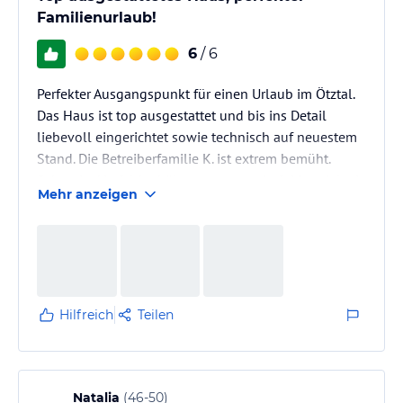
Familienurlaub!
6
/ 6
Perfekter Ausgangspunkt für einen Urlaub im Ötztal.
Das Haus ist top ausgestattet und bis ins Detail
liebevoll eingerichtet sowie technisch auf neuestem
Stand. Die Betreiberfamilie K. ist extrem bemüht.
Schon im Vorfeld erhält man massenhaft Material wie
Mehr anzeigen
Wanderkarten, Prospekte oder Informationen zur
Infrastruktur. Die inkludierte Ötztal Premium Karte ist
bares Geld wert! Neu ist seit Sommer 2017 der
perfekt organisierte Frühstücksservice. Insgesamt
ganz klare Weiterempfehlung!
Hilfreich
Teilen
Natalia
(
46-50
)