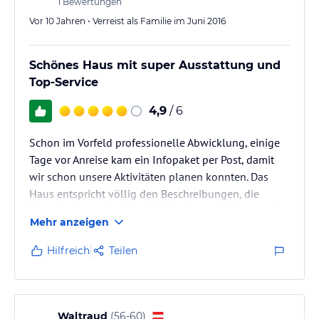
1
Bewertungen
Vor 10 Jahren • Verreist als Familie im Juni 2016
Schönes Haus mit super Ausstattung und
Top-Service
4,9
/ 6
Schon im Vorfeld professionelle Abwicklung, einige
Tage vor Anreise kam ein Infopaket per Post, damit
wir schon unsere Aktivitäten planen konnten. Das
Haus entspricht völlig den Beschreibungen, die
Verwalterin war äußerst hilfsbereit und schon wenige
Mehr anzeigen
Tage nach Abreise wurde die Kaution erstattet. Gerne
wieder und gerne länger. Einziges Manko bei
Hilfreich
Teilen
mehreren Erwachsenen: Nur ein Badezimmer.
Waltraud
(
56-60
)