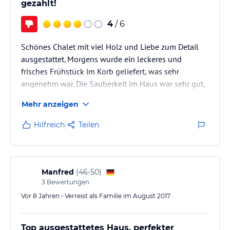
gezahlt!
4
/ 6
Schönes Chalet mit viel Holz und Liebe zum Detail
ausgestattet. Morgens wurde ein leckeres und
frisches Frühstück im Korb geliefert, was sehr
angenehm war. Die Sauberkeit im Haus war sehr gut,
auch ist das Chalet mit allen Utensilien, die man für
Mehr anzeigen
einen Aufenthalt benötigt, ausgestattet.
Warum ich das Chalet nicht weiterempfehle, liegt
Hilfreich
Teilen
einzig und allein an der Art und Weise wie der
Vermieter mit der Rückerstattung meiner Kaution
nach Reiseende umging... Diese wurde mir nämlich
nur nach langem Hin und Her und…
Manfred
(
46-50
)
3
Bewertungen
Vor 8 Jahren • Verreist als Familie im August 2017
Top ausgestattetes Haus, perfekter