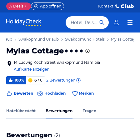
%
Deals
App öffnen
Kontakt
Hotel, Reiseziel
Urlaub
Swakopmund Urlaub
Swakopmund Hotels
Mylas Cottage
Mylas Cottage
14 Ludwig Koch Street Swakopmund Namibia
Auf Karte anzeigen
2
Bewertungen
100%
6
/ 6
Bewerten
Hochladen
Merken
Hotelübersicht
Bewertungen
Fragen
Bewertungen
(
2
)