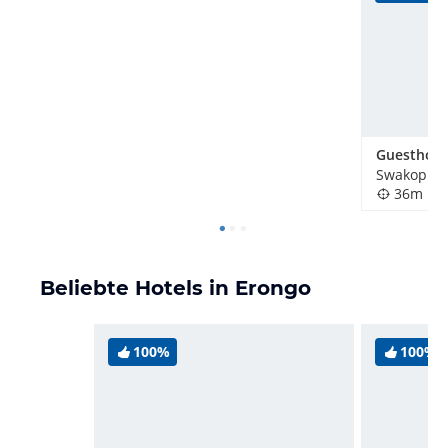
Swakopmu
36m
Beliebte Hotels in Erongo
100%
100%