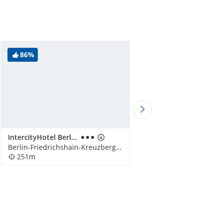
86%
IntercityHotel Berlin Ostbahnhof
Berlin-Friedrichshain-Kreuzberg, Deutschland
251m