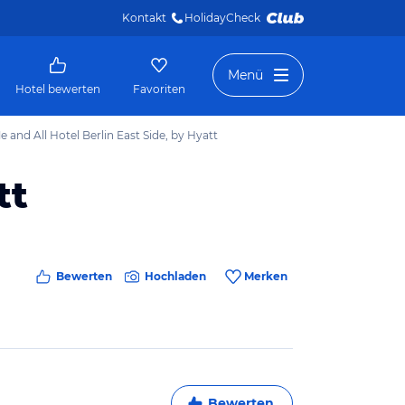
Kontakt
HolidayCheck 
Menü
Hotel bewerten
Favoriten
e and All Hotel Berlin East Side, by Hyatt
tt
Bewerten
Hochladen
Merken
Bewerten