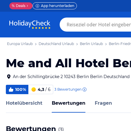
%
Deals
App herunterladen
Europa Urlaub
Deutschland Urlaub
Berlin Urlaub
Berlin-Fried
Me and All Hotel Ber
An der Schillingbrücke 2 10243 Berlin Berlin Deutschland
100%
4,3
/ 6
3
Bewertungen
Hotelübersicht
Bewertungen
Fragen
Bewertungen
(
3
)