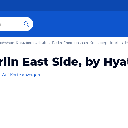
richshain-Kreuzberg Urlaub
Berlin-Friedrichshain-Kreuzberg Hotels
M
lin East Side, by Hya
Auf Karte anzeigen