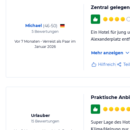
Zentral gelegen
Michael
(
46-50
)
Ein Hotel für jung 
5
Bewertungen
Alexanderplatz entf
Vor 7 Monaten • Verreist als Paar im
Januar 2026
Mehr anzeigen
Hilfreich
Tei
Praktische Anb
Urlauber
15
Bewertungen
Super Lage des Hote
Klima/Heizung nur b