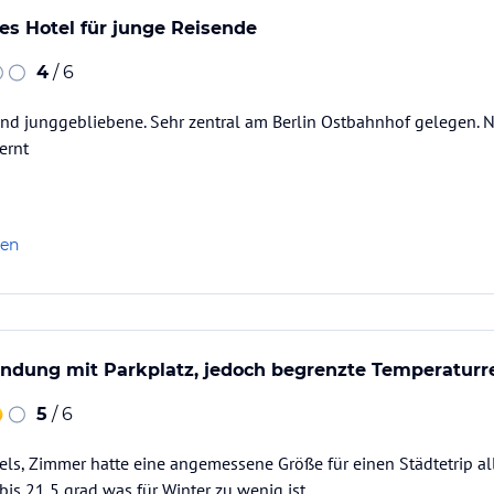
es Hotel für junge Reisende
4
/ 6
und junggebliebene. Sehr zentral am Berlin Ostbahnhof gelegen. 
ernt
len
indung mit Parkplatz, jedoch begrenzte Temperatur
5
/ 6
ls, Zimmer hatte eine angemessene Größe für einen Städtetrip al
is 21,5 grad was für Winter zu wenig ist.