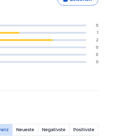
0
1
2
0
0
0
vanz
Neueste
Negativste
Positivste