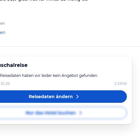
ten
len
schalreise
 Reisedaten haben wir leider kein Angebot gefunden.
.10.26
2
ERW
Reisedaten ändern
Nur das Hotel buchen