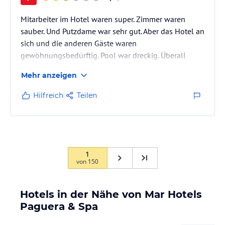
Mitarbeiter im Hotel waren super. Zimmer waren
sauber. Und Putzdame war sehr gut. Aber das Hotel an
sich und die anderen Gäste waren
gewöhnungsbedürftig. Pool war dreckig. Überall
wurde geraucht. Der Boden war dreckig am Pool.
Mehr anzeigen
Mein Kind ist nicht in dieses Wasser gegangen.
Snackbar war ein Witz. Wurde von anderen Gästen mit
Hilfreich
Teilen
den Fingern genutzt statt mit der zugehörigen Zange.
Und es wurde sogar von der Zange abgeleckt.
Ekelhaft. Es war nur ein Mitarbeiter für Getränke da.
Klar das es dann super lange dauert bis man…
1
von
150
Hotels in der Nähe von Mar Hotels
Paguera & Spa