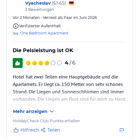
Vyacheslav
(
61-65
)
3
Bewertungen
Vor 2 Monaten • Verreist als Paar im Juni 2026
Verifizierter Aufenthalt
One Bedroom Apartment
Die Peisleistung ist OK
4
/ 6
Hotel hat zwei Teilen eine Hauptgebäude und die
Apartamets. Er liegt ca. 150 Metter von sehr schönes
Strand. Die Liegen und Sonnerschhirmen sind immer
vorhanden. Die Liegen am Pool sind für mich zu Hard.
Der Frühstück ist erst ab 8 Uhr. Es kann für mich eine
Mehr anzeigen
Halbe Stunde frühe sein. Poolbar ist erst ab 10:30
geöffnet. Die Getränke sind OK, aber auf dem Terrasse
HolidayCheck Club-Punkte erhalten
sind nur im Plastik serviert.
Hilfreich
Teilen