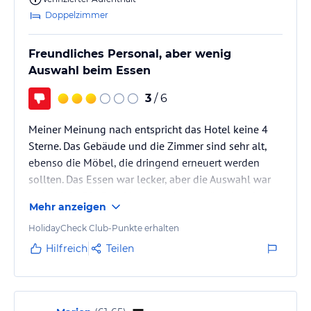
Doppelzimmer
Freundliches Personal, aber wenig
Auswahl beim Essen
3
/ 6
Meiner Meinung nach entspricht das Hotel keine 4
Sterne. Das Gebäude und die Zimmer sind sehr alt,
ebenso die Möbel, die dringend erneuert werden
sollten. Das Essen war lecker, aber die Auswahl war
recht klein. Die Snackbar war eher enttäuschend –
Mehr anzeigen
das Angebot war sehr begrenzt.
Besonders hervorheben möchte ich jedoch das
HolidayCheck Club-Punkte erhalten
Personal: Alle Mitarbeiter waren sehr freundlich,
Hilfreich
Teilen
höflich und jederzeit hilfsbereit.