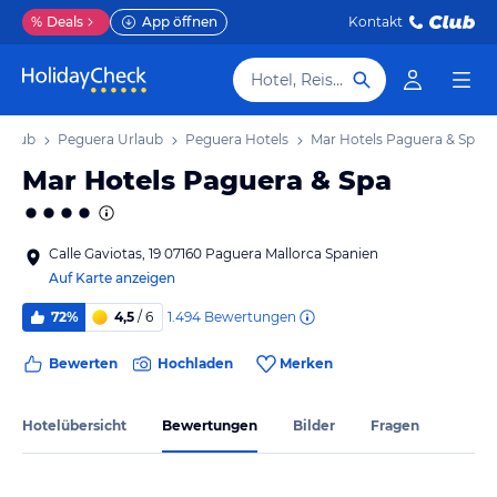
%
Deals
App öffnen
Kontakt
Hotel, Reiseziel
Urlaub
Peguera Urlaub
Peguera Hotels
Mar Hotels Paguera & Spa
Mar Hotels Paguera & Spa
Calle Gaviotas, 19 07160 Paguera Mallorca Spanien
Auf Karte anzeigen
1.494
Bewertungen
72%
4,5
/ 6
Bewerten
Hochladen
Merken
Hotelübersicht
Bewertungen
Bilder
Fragen