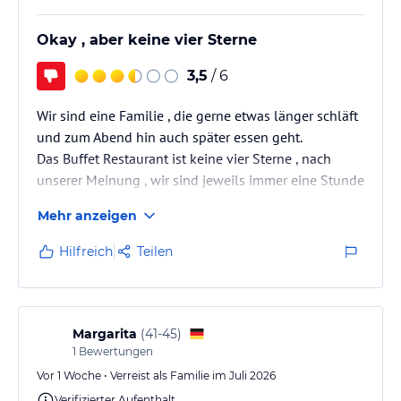
Okay , aber keine vier Sterne
3,5
/ 6
Wir sind eine Familie , die gerne etwas länger schläft
und zum Abend hin auch später essen geht.
Das Buffet Restaurant ist keine vier Sterne , nach
unserer Meinung , wir sind jeweils immer eine Stunde
vor Schluss ins Restaurant gekommen , viele Speisen
Mehr anzeigen
waren schon leer und wurden nicht mehr aufgefüllt.
Sie All-in Snack Bar war lediglich mit einer Sorte
Hilfreich
Teilen
Sandwich aufgefüllt , möchte man dies nicht , gab es
keine Alternative.
Getränke wurden in alten Plastikbechern
ausgeschenkt, die schon komisch rochen, wir haben…
Margarita
(
41-45
)
1
Bewertungen
Vor 1 Woche • Verreist als Familie im Juli 2026
Verifizierter Aufenthalt