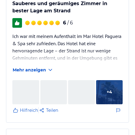
Sauberes und geräumiges Zimmer in
bester Lage am Strand
6
/ 6
Ich war mit meinem Aufenthalt im Mar Hotel Paguera
& Spa sehr zufrieden. Das Hotel hat eine
hervorragende Lage – der Strand ist nur wenige
Gehminuten entfernt, und in der Umgebung gibt es
viele Geschäfte, Cafés und alles, was man für einen
Mehr anzeigen
gelungenen Urlaub braucht.
Mein Zimmer war sauber, gemütlich und geräumig. Es
wurde täglich gründlich gereinigt. Besonders
+
4
begeistert hat mich der wunderschöne Meerblick
vom Balkon. Es war jeden Morgen und Abend ein
Genuss, den Ausblick zu genießen – genau solche
Hilfreich
Teilen
Momente machen…