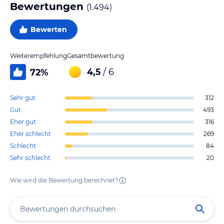
Bewertungen
(
1.494
)
Bewerten
Weiterempfehlung
Gesamtbewertung
4,5
/ 6
72
%
Sehr gut
312
Gut
493
Eher gut
316
Eher schlecht
269
Schlecht
84
Sehr schlecht
20
Wie wird die Bewertung berechnet?