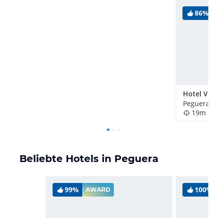
86%
Hotel Vill
Peguera, 
19m
Beliebte Hotels in Peguera
99%
100%
AWARD