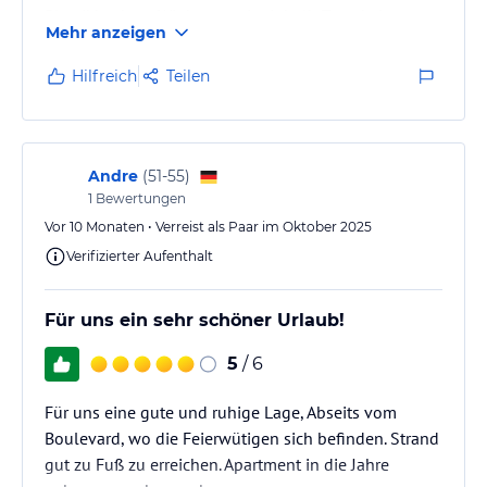
Plastikbechern.Wir hatten eineinhalb Tage kein
Mehr anzeigen
Wasser im ganzen Hotel und wurden auf nachfragen
nur vertröstet.Habe mich bei der Reiseleitung
Hilfreich
Teilen
beschwert.
Andre
(
51-55
)
1
Bewertungen
Vor 10 Monaten • Verreist als Paar im Oktober 2025
Verifizierter Aufenthalt
Für uns ein sehr schöner Urlaub!
5
/ 6
Für uns eine gute und ruhige Lage, Abseits vom
Boulevard, wo die Feierwütigen sich befinden. Strand
gut zu Fuß zu erreichen. Apartment in die Jahre