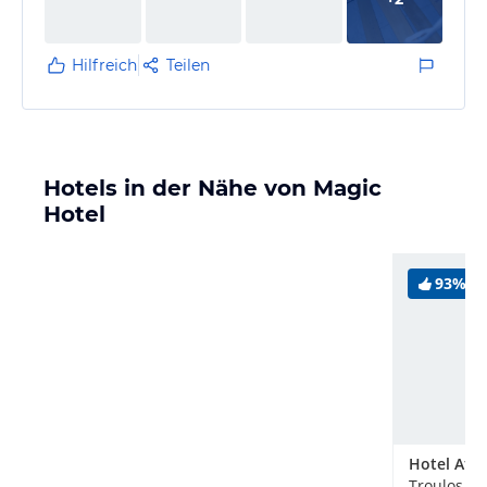
Wanne und dem Waschbeckens lief nicht gescheit ab,
da im Siphon ekelhafte Haarbüschel waren. Rundum
grausam. Das Personal, welches…
Hilfreich
Teilen
Hotels in der Nähe von Magic
Hotel
93%
Hotel Atr
Troulos, G