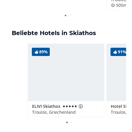
505m
Beliebte Hotels in Skiathos
89%
91%
ELIVI Skiathos
Troulos, Griechenland
Troulos, G