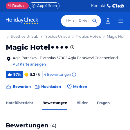
%
Deals
App öffnen
Kontakt
Hotel, Reiseziel
aub
Skiathos Urlaub
Troulos Urlaub
Troulos Hotels
Magic Hotel
Magic Hotel
Agia Paraskevi-Platanias 37002 Agia Paraskevi Griechenland
Auf Karte anzeigen
4
Bewertungen
97%
5,2
/ 6
Bewerten
Hochladen
Merken
Hotelübersicht
Bewertungen
Bilder
Fragen
Bewertungen
(
4
)