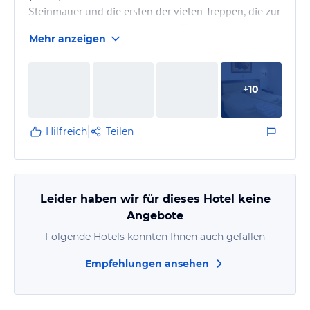
Steinmauer und die ersten der vielen Treppen, die zur
Rezeption und zur Hotelanlage führen.
Mehr anzeigen
Das Hotel besteht aus 3 Gebäuden und hat
insgesamt 35 Zimmer. Unseres war der Kategorie
Superior twin, also nicht die beste aber auch nicht die
+
10
einfachste.
Das Zimmer war sauber, die Betten bequem und
geräuschlos. Es gab täglich frische Handtücher und
Hilfreich
Teilen
jeden 2.Tag frische…
Leider haben wir für dieses Hotel keine
Angebote
Folgende Hotels könnten Ihnen auch gefallen
Empfehlungen ansehen