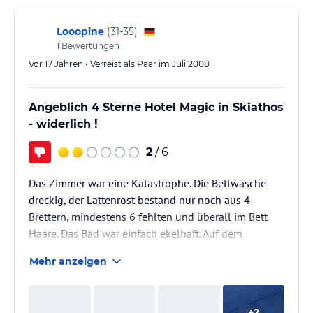
Looopine
(
31-35
)
1
Bewertungen
Vor 17 Jahren • Verreist als Paar im Juli 2008
Angeblich 4 Sterne Hotel Magic in Skiathos
- widerlich !
2
/ 6
Das Zimmer war eine Katastrophe. Die Bettwäsche
dreckig, der Lattenrost bestand nur noch aus 4
Brettern, mindestens 6 fehlten und überall im Bett
Haare. Das Bad war einfach ekelhaft. Auf dem
Toilettensitz noch braune Spritzer, woher kann man
Mehr anzeigen
sich denken. Eine Klobürste wurde da schon lange
nicht benutzt. Die Wanne total verrostet und der
Duschschlauch total verdreckt. Das Wasser in der
+
2