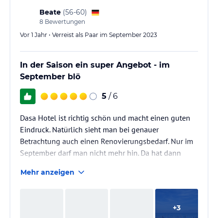
Beate
(
56-60
)
8
Bewertungen
Vor 1 Jahr • Verreist als Paar im September 2023
In der Saison ein super Angebot - im
September blö
5
/ 6
Dasa Hotel ist richtig schön und macht einen guten
Eindruck. Natürlich sieht man bei genauer
Betrachtung auch einen Renovierungsbedarf. Nur im
September darf man nicht mehr hin. Da hat dann
schon alles geschlossen, was das Hotel atraktiv
Mehr anzeigen
macht (alle Anwendungen, alle Restaurants, der
Innen-Pool, die Animation ist weg....) Fand ich
unmöglich!
+
3