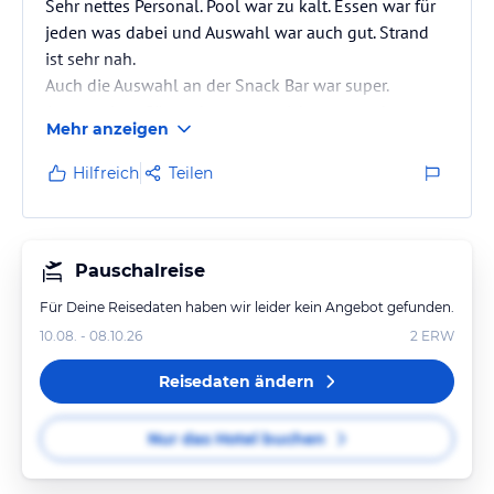
Sehr nettes Personal. Pool war zu kalt. Essen war für
jeden was dabei und Auswahl war auch gut. Strand
ist sehr nah.
Auch die Auswahl an der Snack Bar war super.
An manchen Gästen kann man sich nur wundern,
Mehr anzeigen
aber das ist halt so. Zimmer wurde von unserem
Zimmermädchen stets sauber gehalten.
Hilfreich
Teilen
Ein ruhiges Hotel, Entfernung von der Partymeile
sehr gut.
Kommen gerne wieder
Pauschalreise
Für Deine Reisedaten haben wir leider kein Angebot gefunden.
10.08. - 08.10.26
2
ERW
Reisedaten ändern
Nur das Hotel buchen