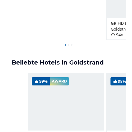
GRIFID No
Goldstrand
94m
Beliebte Hotels in Goldstrand
99%
98%
AWARD