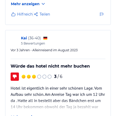
Mehr anzeigen
frische Handtücher, wurden, als wir es am
dringestanden brauchten, am vorletzten Tag nicht
Hilfreich
Teilen
mal zur Verfügung gestellt. Der Meerblick ist durch
eine Großbaustelle stark eingeschränkt.
Kai
(
36-40
)
5
Bewertungen
Vor 3 Jahren • Alleinreisend im August 2023
Würde das hotel nicht mehr buchen
3
/ 6
Hotel ist eigentlich in einer sehr schönen Lage. Vom
Aufbau sehr schön. Am Anreise Tag war ich um 12 Uhr
da . Hatte all in bestellt aber das Bändchen erst um
14 Uhr bekommen obwohl der Tag ja bezahlt war