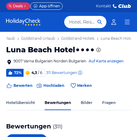
%
Deals
App öffnen
Kontakt
Hotel, Reiseziel
n Urlaub
Goldstrand Urlaub
Goldstrand Hotels
Luna Beach Hotel
Luna Beach Hotel
9007 Varna Bulgarien Norden Bulgarien
Auf Karte anzeigen
311
Bewertungen
72%
4,3
/ 6
Bewerten
Hochladen
Merken
Hotelübersicht
Bewertungen
Bilder
Fragen
Bewertungen
(
311
)