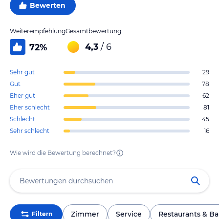
Bewerten
Weiterempfehlung
Gesamtbewertung
4,3
/ 6
72
%
Sehr gut
29
Gut
78
Eher gut
62
Eher schlecht
81
Schlecht
45
Sehr schlecht
16
Wie wird die Bewertung berechnet?
Zimmer
Service
Restaurants & Ba
Filtern