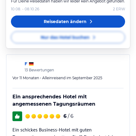
Für Deine Reisedaten haben wir leider kein Angebot gefunden.
10.08. - 08.10.26
2
ERW
Reisedaten ändern
Nur das Hotel buchen
F
13
Bewertungen
Vor 11 Monaten • Alleinreisend im September 2025
Ein ansprechendes Hotel mit
angemessenen Tagungsräumen
6
/ 6
Ein schickes Business-Hotel mit guten