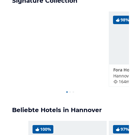
Signature Collection
98%
Hannover,
164m
Beliebte Hotels in Hannover
100%
97%