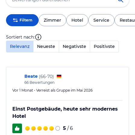
Zimmer
Hotel
Service
Restau
Filtern
Sortiert nach:
Relevanz
Neueste
Negativste
Positivste
Beate
(
66-70
)
66
Bewertungen
Vor 1 Monat • Verreist als Gruppe im Mai 2026
Einst Postgebäude, heute sehr modernes
Hotel
5
/ 6