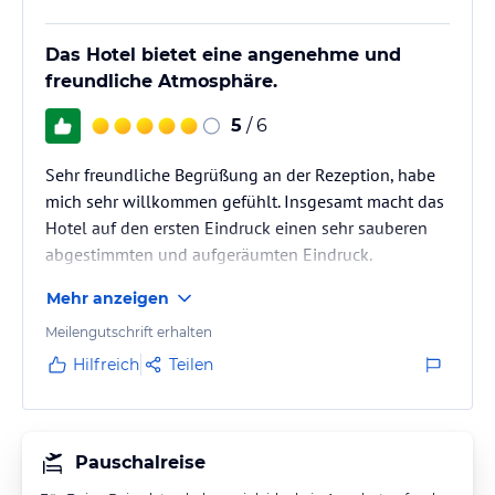
Das Hotel bietet eine angenehme und
freundliche Atmosphäre.
5
/ 6
Sehr freundliche Begrüßung an der Rezeption, habe
mich sehr willkommen gefühlt. Insgesamt macht das
Hotel auf den ersten Eindruck einen sehr sauberen
abgestimmten und aufgeräumten Eindruck.
Insgesamt möchte ich das Besondere Ambiente des
Mehr anzeigen
Hotels hervorheben. Zimmer geräumig, komfortabel
und sehr sauber. Insbesondere die Bäder sind sehr
Meilengutschrift erhalten
sauber. Frühstückt sehr gut große Auswahl., gute
Hilfreich
Teilen
Qualität,hat mir sehr gut geschmeckt. Werde
wiederkommen. Macht weiter so. Sehr gut.
Pauschalreise