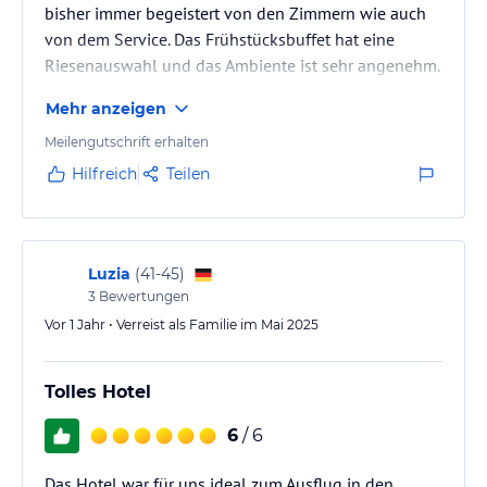
bisher immer begeistert von den Zimmern wie auch
von dem Service. Das Frühstücksbuffet hat eine
Riesenauswahl und das Ambiente ist sehr angenehm.
Auch die Rooftop Bar die neue eröffnet wurde ist ein
Mehr anzeigen
Besuch wert. Parkplätze gibt es sowohl Hotel eigene
als auch 50 m entfernt öffentliche, wo man immer
Meilengutschrift erhalten
einen Parkplatz findet.
Hilfreich
Teilen
Luzia
(
41-45
)
3
Bewertungen
Vor 1 Jahr • Verreist als Familie im Mai 2025
Tolles Hotel
6
/ 6
Das Hotel war für uns ideal zum Ausflug in den