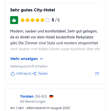
Sehr gutes City-Hotel
5
/ 6
Modern, sauber und komfortabel. Sehr gut gelegen,
da es direkt vor dem Hotel kostenfreie Parkplätze
gibt. Die Zimmer sind Style und modern eingerichtet
sind sauber und haben einen super Ausblick über die
Stadt, von der neunten Etage. Auch das Gym ist in
Mehr anzeigen
gutem Zustand, hier jedoch wäre es wünschenswert,
ein paar Handtücher bereit zu legen.
Meilengutschrift erhalten
Hilfreich
Teilen
Torsten
(
56-60
)
631
Bewertungen
Vor 1 Jahr • Alleinreisend im August 2025