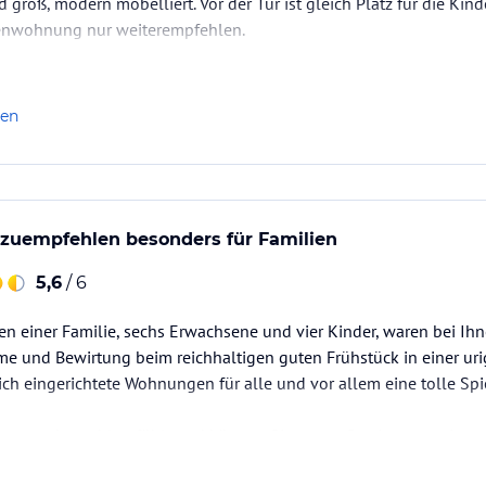
groß, modern möbelliert. Vor der Tür ist gleich Platz für die Kin
ienwohnung nur weiterempfehlen.
len
rzuempfehlen besonders für Familien
5,6
/ 6
nen einer Familie, sechs Erwachsene und vier Kinder, waren bei Ihn
me und Bewirtung beim reichhaltigen guten Frühstück in einer u
h eingerichtete Wohnungen für alle und vor allem eine tolle Spi
Ihnen sehr wohl gefühlt und können Sie guten Gewissens weitere