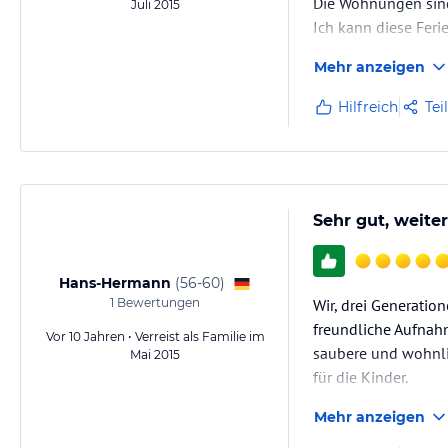
Die Wohnungen sind 
Juli 2015
Ich kann diese Fer
Mehr anzeigen
Hilfreich
Tei
Sehr gut, weite
Hans-Hermann
(
56-60
)
1
Bewertungen
Wir, drei Generatio
freundliche Aufnah
Vor 10 Jahren • Verreist als Familie im
saubere und wohnlic
Mai 2015
für die Kinder.
Wir haben uns bei 
Mehr anzeigen