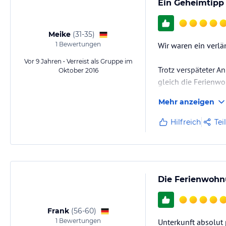
Ein Geheimtipp
Meike
(
31-35
)
1
Bewertungen
Wir waren ein verl
Vor 9 Jahren • Verreist als Gruppe im
Trotz verspäteter A
Oktober 2016
gleich die Ferienwo
Mehr anzeigen
Die Wohnung ist seh
je einem Doppelbet
Hilfreich
Tei
wo man alles vorfi
Die Ferienwohn
Frank
(
56-60
)
1
Bewertungen
Unterkunft absolut 