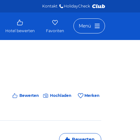
Kontakt
HolidayCheck 
Menü
Hotel bewerten
Favoriten
Bewerten
Hochladen
Merken
Bewerten