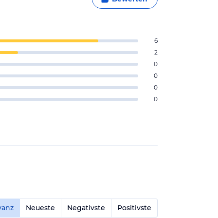
6
2
0
0
0
0
vanz
Neueste
Negativste
Positivste