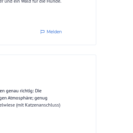
der und ein Wald für die Hunde.
Melden
en genau richtig: Die
rigen Atmosphäre; genug
elwiese (mit Katzenanschluss)
mpfehlen. Danke.