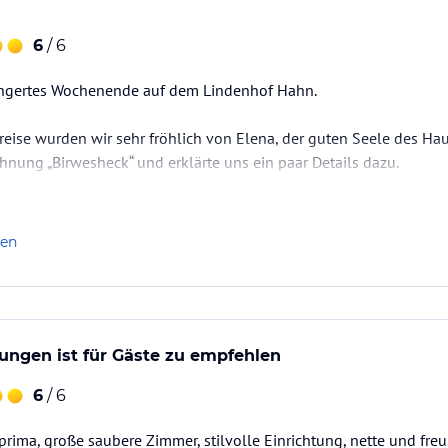
6
/ 6
ängertes Wochenende auf dem Lindenhof Hahn.
nreise wurden wir sehr fröhlich von Elena, der guten Seele des Hau
hnung „Birwesheck“ und erklärte uns ein paar Details dazu.
r schön ausgestattet. Es gibt ein neu gestaltetes Duschbad, zwei
t (welche sehr bequem waren) und einen offenen Wohn-Essbereic
len
ndet, was man…
ungen ist für Gäste zu empfehlen
6
/ 6
prima, große saubere Zimmer, stilvolle Einrichtung, nette und fre