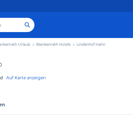
ankenrath Urlaub
Blankenrath Hotels
Lindenhof Hahn
nd
Auf Karte anzeigen
en