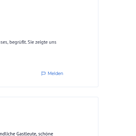
ses, begrüßt. Sie zeigte uns
 vollwertige Schlafzimmer mit
h mit einer modernen Küche,
Melden
undliche Gastleute, schöne