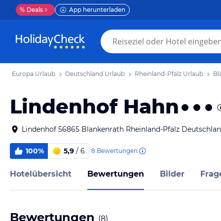
%
Deals
App herunterladen
Europa Urlaub
Deutschland Urlaub
Rheinland-Pfalz Urlaub
Bl
Lindenhof Hahn
Lindenhof 56865 Blankenrath Rheinland-Pfalz Deutschla
100%
5,9
/ 6
8
Bewertungen
Hotelübersicht
Bewertungen
Bilder
Frag
Bewertungen
(
8
)