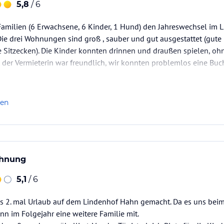
5,8
/ 6
Familien (6 Erwachsene, 6 Kinder, 1 Hund) den Jahreswechsel im 
Die drei Wohnungen sind groß , sauber und gut ausgestattet (gute
 Sitzecken). Die Kinder konnten drinnen und draußen spielen, oh
der Vermieterin war freundlich, wir konnten problemlos eine Buc
er!
len
ohnung
5,1
/ 6
s 2. mal Urlaub auf dem Lindenhof Hahn gemacht. Da es uns beim 
ann im Folgejahr eine weitere Familie mit.