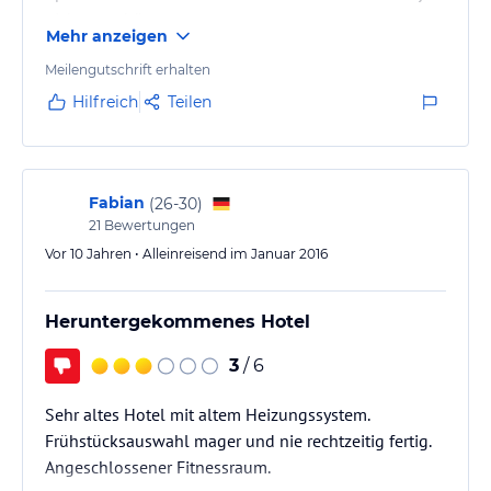
nicht so schön.
Mehr anzeigen
Positiv ist die kostenlose Benutzung des
angrenzenden Gym.
Meilengutschrift erhalten
Hilfreich
Teilen
Fabian
(
26-30
)
21
Bewertungen
Vor 10 Jahren • Alleinreisend im Januar 2016
Heruntergekommenes Hotel
3
/ 6
Sehr altes Hotel mit altem Heizungssystem.
Frühstücksauswahl mager und nie rechtzeitig fertig.
Angeschlossener Fitnessraum.