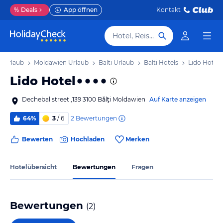
%
Deals
App öffnen
Kontakt
Hotel, Reiseziel
 Urlaub
Moldawien Urlaub
Balti Urlaub
Balti Hotels
Lido Hotel
Lido Hotel
Dechebal street ,139 3100 Bălţi Moldawien
Auf Karte anzeigen
2
Bewertungen
64%
3
/ 6
Bewerten
Hochladen
Merken
Hotelübersicht
Bewertungen
Fragen
Bewertungen
(
2
)