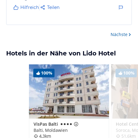
Hilfreich
Teilen
Nächste
Hotels in der Nähe von Lido Hotel
100%
100%
VisPas Balti
Hotel Cent
Balti, Moldawien
Soroca, M
4,3km
51,6km