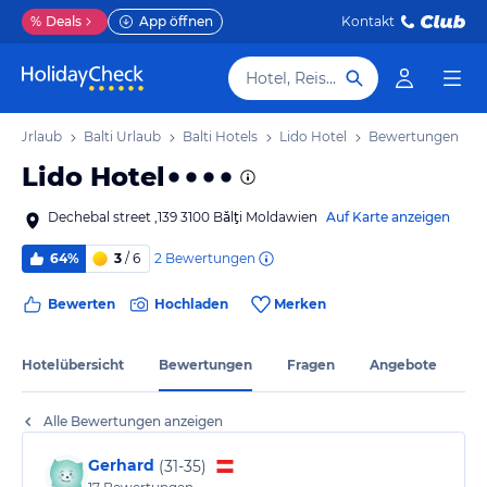
%
Deals
App öffnen
Kontakt
Hotel, Reiseziel
en Urlaub
Balti Urlaub
Balti Hotels
Lido Hotel
Bewertungen
Lido Hotel
Dechebal street ,139 3100 Bălţi Moldawien
Auf Karte anzeigen
2
Bewertungen
64%
3
/ 6
Bewerten
Hochladen
Merken
Hotelübersicht
Bewertungen
Fragen
Angebote
Alle Bewertungen anzeigen
Gerhard
(
31-35
)