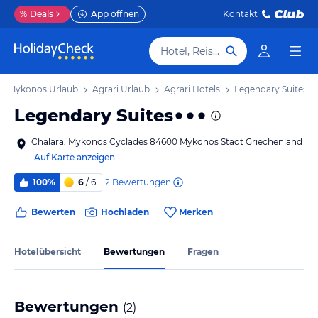
%
Deals
App öffnen
Kontakt
Hotel, Reiseziel
Mykonos Urlaub
Agrari Urlaub
Agrari Hotels
Legendary Suites
Legendary Suites
Chalara, Mykonos Cyclades 84600 Mykonos Stadt Griechenland
Auf Karte anzeigen
2
Bewertungen
100%
6
/ 6
Bewerten
Hochladen
Merken
Hotelübersicht
Bewertungen
Fragen
Bewertungen
(
2
)