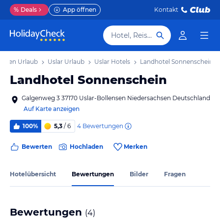
%
Deals
App öffnen
Kontakt
Hotel, Reiseziel
chsen Urlaub
Uslar Urlaub
Uslar Hotels
Landhotel Sonnenschein
Landhotel Sonnenschein
Galgenweg 3 37170 Uslar-Bollensen Niedersachsen Deutschland
Auf Karte anzeigen
4
Bewertungen
100%
5,3
/ 6
Bewerten
Hochladen
Merken
Hotelübersicht
Bewertungen
Bilder
Fragen
Bewertungen
(
4
)