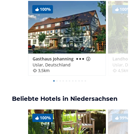
100%
100%
Gasthaus Johanning
Uslar, Deutschland
Uslar, Deu
3,5km
4,5km
Beliebte Hotels in Niedersachsen
100%
99%