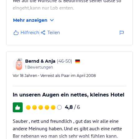
Wer auf die Wünsche & Bedürfnisse seiner Gäste so
eingeht,kann nur Lob ernten.
Unsere Empfehlung:Gern mal wieder & macht weiter
Mehr anzeigen
so!
Hilfreich
Teilen
Bernd & Anja
(
46-50
)
1
Bewertungen
Vor 18 Jahren • Verreist als Paar im April 2008
In unseren Augen ein nettes, kleines Hotel
4,8
/ 6
Sauber , nett und freundlich , gut das wir alle eine
andere Meinung haben. Und es gibt auch eine nette
Bar nebenan wo man sich sehr wohl fühlen kann.