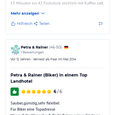
15 Minuten zur A7. Frühstück reichlich mit Kaffee satt.
Alles einfach aber sehr sauber.
Mehr anzeigen
Wer nur eine günstige Übernachtung mit Frühstück
sucht ist genau richtig ( Chefin ist ehemalige Bikerin )
Hilfreich
Teilen
Die Negativbewertungen hier sind mir nicht
nachvollziehbar
Petra & Rainer
(
46-50
)
1
Bewertungen
Vor 12 Jahren • Verreist als Paar im Mai 2014
Petra & Rainer (Biker) in einem Top
Landhotel
6
/ 6
Sauber,günstig,sehr flexibel
Für Biker eine Topadresse