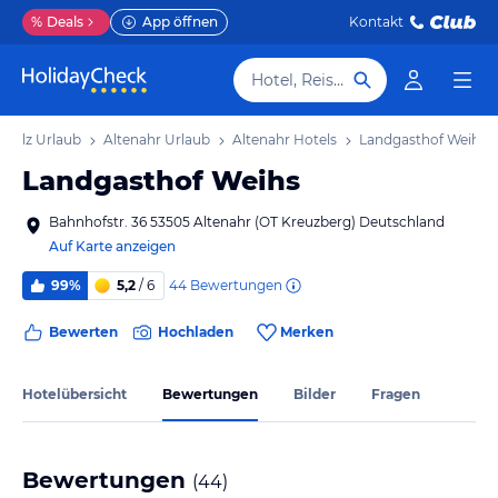
%
Deals
App öffnen
Kontakt
Hotel, Reiseziel
Pfalz Urlaub
Altenahr Urlaub
Altenahr Hotels
Landgasthof Weihs
Landgasthof Weihs
Bahnhofstr. 36 53505 Altenahr (OT Kreuzberg) Deutschland
Auf Karte anzeigen
44
Bewertungen
99%
5,2
/ 6
Bewerten
Hochladen
Merken
Hotelübersicht
Bewertungen
Bilder
Fragen
Bewertungen
(
44
)