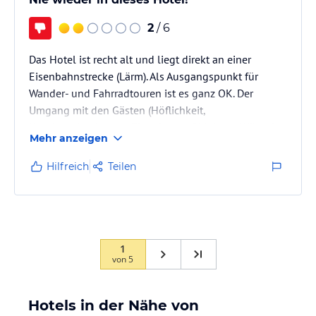
2
/ 6
Das Hotel ist recht alt und liegt direkt an einer
Eisenbahnstrecke (Lärm). Als Ausgangspunkt für
Wander- und Fahrradtouren ist es ganz OK. Der
Umgang mit den Gästen (Höflichkeit,
Kundenorientierung, Eingehen auf kleinere Wünsche)
Mehr anzeigen
ist jedoch völlig indiskutabel.
Hilfreich
Teilen
1
von
5
Hotels in der Nähe von