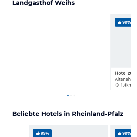
Landgasthof Weihs
99%
Hotel zur 
Altenahr, 
1,4km
Beliebte Hotels in Rheinland-Pfalz
99%
99%