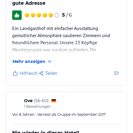
gute Adresse
5
/ 6
Ein Landgasthof mit einfacher Ausstattung
gemütlicher Atmosphäre sauberen Zimmern und
freundlichem Personal. Unsere 23 Köpfige
Wandergruppe war rundum zufrieden. Die
Hausmannskost war sehr gut und reichlich. Für
Mehr anzeigen
Wanderer können wir eine 100%ige
Weiterempfehlung geben.
Hilfreich
Teilen
Ove
(
56-60
)
1
Bewertungen
Vor 8 Jahren • Verreist als Gruppe im September 2017
Nie wieder in dieses Hotel!