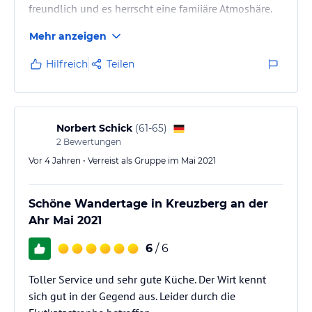
freundlich und es herrscht eine famiiäre Atmoshäre.
Das Frühstück und Abendessen großzügig und sehr
Mehr anzeigen
lecker.
Wir haben uns dort sehr wohlgefühlt und empfehlen
Hilfreich
Teilen
es gerne weiter.
Norbert Schick
(
61-65
)
2
Bewertungen
Vor 4 Jahren • Verreist als Gruppe im Mai 2021
Schöne Wandertage in Kreuzberg an der
Ahr Mai 2021
6
/ 6
Toller Service und sehr gute Küche. Der Wirt kennt
sich gut in der Gegend aus. Leider durch die