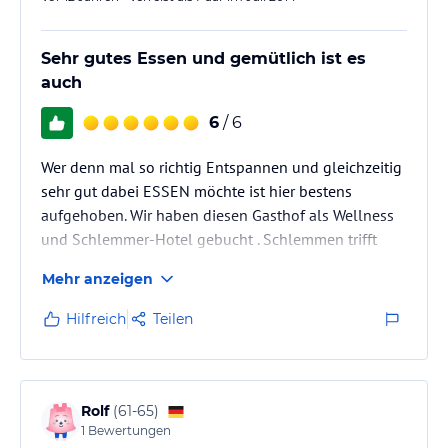
Sehr gutes Essen und gemütlich ist es
auch
6
/ 6
Wer denn mal so richtig Entspannen und gleichzeitig
sehr gut dabei ESSEN möchte ist hier bestens
aufgehoben. Wir haben diesen Gasthof als Wellness
und Schlemmer-Hotel gebucht . Schlemmen trifft
diese Küche jedoch bei weitem nicht Es ist ein
Mehr anzeigen
Genuss für die Sinne, hier Speisen zu dürfen. Selten
so gut und reichhaltig gegessen wie in diesen seht
Hilfreich
Teilen
angenehmen 2 Tagen. Der Kreis Höxter war für mich
bislang ein weißer Fleck auf der Landkarte aber
ich/wir kommen wieder. Auch als Quartier um
Motorradausflüge zu starten mit…
Rolf
(
61-65
)
1
Bewertungen