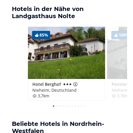
Hotels in der Nähe von
Landgasthaus Nolte
85%
100%
Hotel Berghof
Nieheim, Deutschland
Nieheim, 
3,7km
3,7km
Beliebte Hotels in Nordrhein-
Westfalen