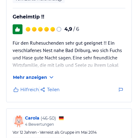
Geheimtip !!
4,9
/ 6
Für den Ruhesuchenden sehr gut geeignet !! Ein
verschlafenes Nest nahe Bad Driburg, wo sich Fuchs
und Hase gute Nacht sagen. Eine sehr freundliche
Wirtsfamilie, die mit Leib und Seele zu ihrem Lokal
stehen. Gut bürgerliche, wohlschmeckende Küche.
Mehr anzeigen
Preis- Leistungsverhältnis ist unschlagbar. Wir
kommen wieder...
Hilfreich
Teilen
Carola
(
46-50
)
4
Bewertungen
Vor 12 Jahren • Verreist als Gruppe im Mai 2014