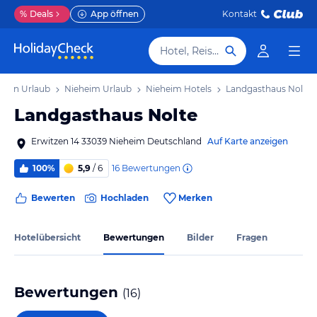
%
Deals
App öffnen
Kontakt
Hotel, Reiseziel
alen Urlaub
Nieheim Urlaub
Nieheim Hotels
Landgasthaus Nolte
Landgasthaus Nolte
Erwitzen 14 33039 Nieheim Deutschland
Auf Karte anzeigen
16
Bewertungen
100%
5,9
/ 6
Bewerten
Hochladen
Merken
Hotelübersicht
Bewertungen
Bilder
Fragen
Bewertungen
(
16
)