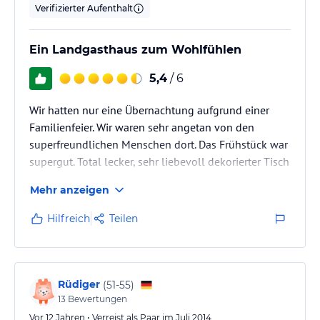
Verifizierter Aufenthalt
Ein Landgasthaus zum Wohlfühlen
5,4
/ 6
Wir hatten nur eine Übernachtung aufgrund einer
Familienfeier. Wir waren sehr angetan von den
superfreundlichen Menschen dort. Das Frühstück war
supergut. Total lecker, sehr liebevoll dekorierter Tisch
und reichlich Auswahl. Gern hätten wir auch die
Mehr anzeigen
warmen Speisen dort probiert, denn die Speisekarte
sah sehr gut aus und die Empfehlungen die wir auf
Hilfreich
Teilen
der Feier gehört haben, waren auch
dementsprechend. Leider hat unsere Zeit dafür nicht
ausgereicht.
Das tolle fanden wir, das unten im Hotel die
Rüdiger
(
51-55
)
"Dorfkneipe", das…
13
Bewertungen
Vor 12 Jahren • Verreist als Paar im Juli 2014