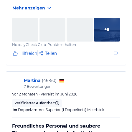
täglich.
Mehr anzeigen
Wellenbad funktionierte nicht.
Personal sehr unfreundlich außer man winkt mit
einem Geldschein.
+
8
Toller Steg mit Schnorchelmöglichkeiten!
Ausflüge mit MTS waren super
HolidayCheck Club-Punkte erhalten
Hilfreich
Teilen
Martina
(
46-50
)
7
Bewertungen
Vor 2 Monaten • Verreist im Juni 2026
Verifizierter Aufenthalt
Doppelzimmer Superior (1 Doppelbett) Meerblick
Freundliches Personal und saubere