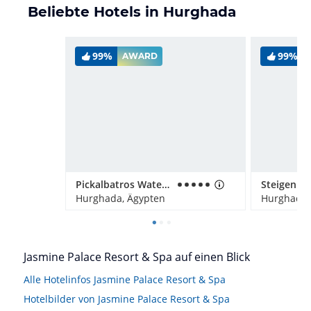
Beliebte Hotels in Hurghada
99%
99%
AWARD
Pickalbatros Water Valley Resort - Neverland Hurghada
Hurghada, Ägypten
Hurghada,
Jasmine Palace Resort & Spa auf einen Blick
Alle Hotelinfos Jasmine Palace Resort & Spa
Hotelbilder von Jasmine Palace Resort & Spa