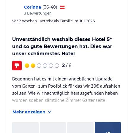
Corinna
(
36-40
)
3
Bewertungen
Vor 2 Wochen • Verreist als Familie im Juli 2026
Unverständlich weshalb dieses Hotel 5*
und so gute Bewertungen hat. Dies war
unser schlimmstes Hotel
2
/ 6
Begonnen hat es mit einem angeblichen Upgrade
vom Garten- zum Poolblick für das wir 20€ aufzahlen
sollten. Wie wir nachträglich herausgefunden haben
wurden soeben sämtliche Zimmer Gartenseite
renoviert. In unserem neu angebotenen Zimmer
Mehr anzeigen
wurden Ameisen und keine sauben Bäder festgestellt.
Aufgrunddessen mussten wir den Aufpreis nicht
bezahlen. Mängel waren auch sehr rissige