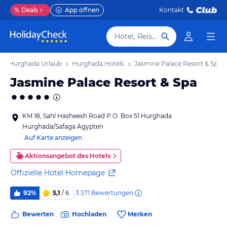
%
Deals
App öffnen
Kontakt
Hotel, Reiseziel
Hurghada Urlaub
Hurghada Hotels
Jasmine Palace Resort & Spa
Jasmine Palace Resort & Spa
KM 18, Sahl Hasheesh Road P.O. Box 51 Hurghada
Hurghada/Safaga Ägypten
Auf Karte anzeigen
Aktionsangebot des Hotels
Offizielle Hotel Homepage
3.571
Bewertungen
92%
5,1
/ 6
Bewerten
Hochladen
Merken