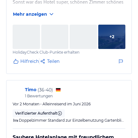
Sonst war das Hotel super, schönen Zimmer schönes
Ambiente, freundlichen. Tip Der Hotelfrisur ist teuer
Mehr anzeigen
und versucht einen ab zu zocken.
Das spart ist auch teurer find ich aber besser als in
des Spa in der sanzo mall.
+
2
HolidayCheck Club-Punkte erhalten
Hilfreich
Teilen
Timo
(
36-40
)
1
Bewertungen
Vor 2 Monaten • Alleinreisend im Juni 2026
Verifizierter Aufenthalt
Doppelzimmer Standard zur Einzelbenutzung Gartenblick
Saubere Hotelanlage mit freundlichem