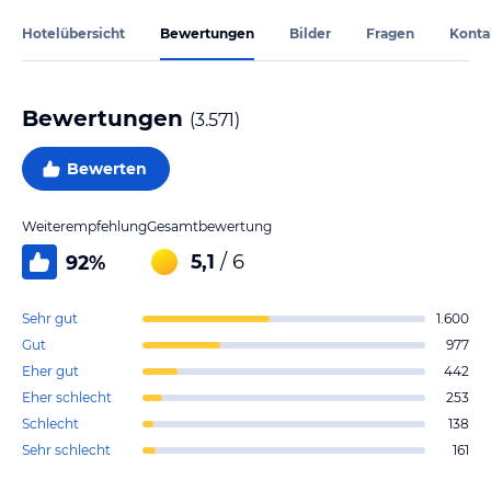
Hotelübersicht
Bewertungen
Bilder
Fragen
Konta
Bewertungen
(
3.571
)
Bewerten
Weiterempfehlung
Gesamtbewertung
5,1
/ 6
92
%
Sehr gut
1.600
Gut
977
Eher gut
442
Eher schlecht
253
Schlecht
138
Sehr schlecht
161