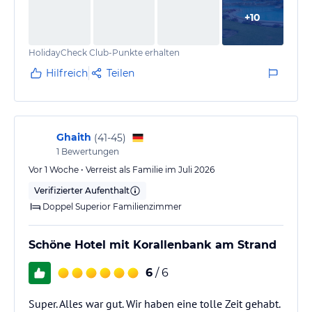
freundlich und zuvorkommend bei Problemen.
+
10
Jedoch ist es für mich an Mangel gewesen, dass das
HolidayCheck Club-Punkte erhalten
Eis und Snacks im AI Paket nur für eine begrenzte Zeit
verfügbar bar. Aus meiner Sicht…
Hilfreich
Teilen
Ghaith
(
41-45
)
1
Bewertungen
Vor 1 Woche • Verreist als Familie im Juli 2026
Verifizierter Aufenthalt
Doppel Superior Familienzimmer
Schöne Hotel mit Korallenbank am Strand
6
/ 6
Super. Alles war gut. Wir haben eine tolle Zeit gehabt.