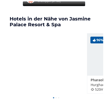
Giuseppe
(
51-55
)
Hotels in der Nähe von Jasmine
Palace Resort & Spa
96%
Hurghada,
520m