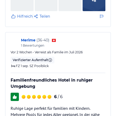
+
8
Silikondichtungen, sehr alte Duschkabinentassen
und Duschköpfe, welche nicht mehr zum Reinigen
sind. Die Abflüsse der Waschbecken waren oft…
Hilfreich
Teilen
Merime
(
36-40
)
1
Bewertungen
Vor 2 Wochen • Verreist als Familie im Juli 2026
Verifizierter Aufenthalt
FZ 1 sep. SZ Poolblick
Familienfreundliches Hotel in ruhiger
Umgebung
6
/ 6
Ruhige Lage perfekt für familien mit Kindern.
Mehrere Pools für jedes Alter geeignet. In der nähe