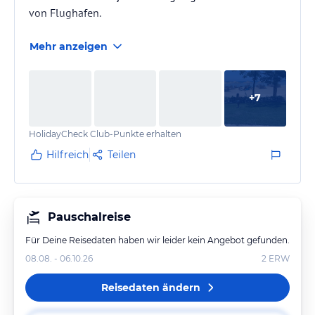
von Flughafen.
Mehr anzeigen
+
7
HolidayCheck Club-Punkte erhalten
Hilfreich
Teilen
Pauschalreise
Für Deine Reisedaten haben wir leider kein Angebot gefunden.
08.08. - 06.10.26
2
ERW
Reisedaten ändern