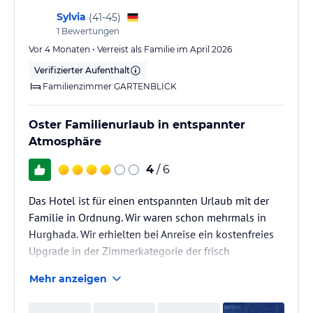
Sylvia
(
41-45
)
1
Bewertungen
Vor 4 Monaten • Verreist als Familie im April 2026
Verifizierter Aufenthalt
Familienzimmer GARTENBLICK
Oster Familienurlaub in entspannter
Atmosphäre
4
/ 6
Das Hotel ist für einen entspannten Urlaub mit der
Familie in Ordnung. Wir waren schon mehrmals in
Hurghada. Wir erhielten bei Anreise ein kostenfreies
Upgrade in der Zimmerkategorie der frisch
renovierten Zimmer. Dies war in einem perfekten
Mehr anzeigen
Zustand. Das Essen war abwechslungsreich und
geschmacklich sehr gut. Der Personal war stets