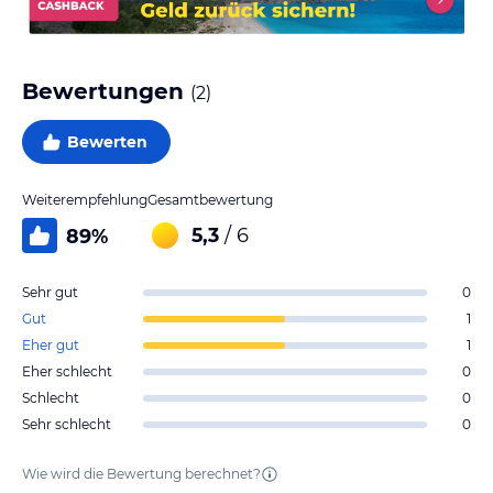
Bewertungen
(
2
)
Bewerten
Weiterempfehlung
Gesamtbewertung
5,3
/ 6
89
%
Sehr gut
0
Gut
1
Eher gut
1
Eher schlecht
0
Schlecht
0
Sehr schlecht
0
Wie wird die Bewertung berechnet?