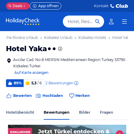
%
Deals
App öffnen
Kontakt
Hotel, Reiseziel
kische Riviera Urlaub
Kizkalesi Urlaub
Kizkalesi Hotels
Hotel Yaka
Hotel Yaka
Avcilar Cad. No:8 MERSIN Mediterranean Region Turkey 33790
Kizkalesi Türkei
Auf Karte anzeigen
2
Bewertungen
89%
5,3
/ 6
Bewerten
Hochladen
Merken
Hotelübersicht
Bewertungen
Bilder
Fragen