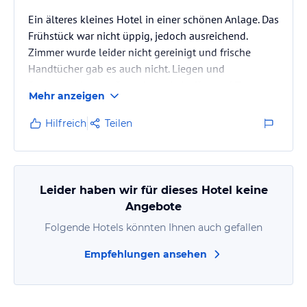
Ein älteres kleines Hotel in einer schönen Anlage. Das
Frühstück war nicht üppig, jedoch ausreichend.
Zimmer wurde leider nicht gereinigt und frische
Handtücher gab es auch nicht. Liegen und
Sonnenschirm am Strand, sowie Kaffee und Tee
Mehr anzeigen
sollte (ganztätig) kostenlos sein (lt.
Hotelbeschreibung), leider wurde kräftig abkassiert.
Hilfreich
Teilen
Schade!
Leider haben wir für dieses Hotel keine
Angebote
Folgende Hotels könnten Ihnen auch gefallen
Empfehlungen ansehen