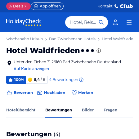
%
Deals
App öffnen
Kontakt
Hotel, Reiseziel
d Zwischenahn Urlaub
Bad Zwischenahn Hotels
Hotel Waldfrieden
Hotel Waldfrieden
Unter den Eichen 31 26160 Bad Zwischenahn Deutschland
Auf Karte anzeigen
4
Bewertungen
100%
5,4
/ 6
Bewerten
Hochladen
Merken
Hotelübersicht
Bewertungen
Bilder
Fragen
Bewertungen
(
4
)