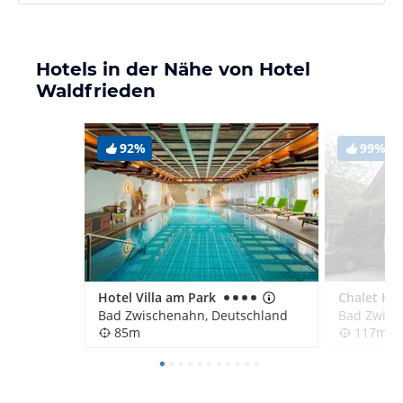
Hotels in der Nähe von Hotel
Waldfrieden
92%
99%
Hotel Villa am Park
Chalet Hot
Bad Zwischenahn, Deutschland
Bad Zwisc
85m
117m