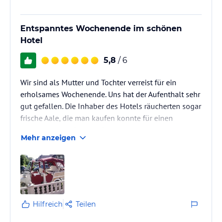
Entspanntes Wochenende im schönen
Hotel
5,8
/ 6
Wir sind als Mutter und Tochter verreist für ein
erholsames Wochenende. Uns hat der Aufenthalt sehr
gut gefallen. Die Inhaber des Hotels räucherten sogar
frische Aale, die man kaufen konnte für einen
angemessenen Preis. Außerdem wird von der
Mehr anzeigen
Inhaberfamilie eine Rundfahrt mit einem speziellen
Gefährt angeboten. (APE) . Massage und sonstige
Anwendungen wurden auch geboten. Alles in Allem
super!
Hilfreich
Teilen