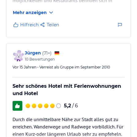
möglichkeiten und Restaurants befinden sich in
unmittelbarer Nähe. Einziger Mangel zu wenig
Mehr anzeigen
überdachte Fahrrad-
abstellplätze. Für einen Kurzurlaub jederzeit
Hilfreich
Teilen
empfehlenswert.
Jürgen
(
71+
)
10
Bewertungen
Vor 15 Jahren • Verreist als Gruppe im September 2010
Sehr schönes Hotel mit Ferienwohnungen
und Hotel
5,2
/ 6
Durch die unmittelbare Nähe zur Stadt alles gut zu
erreichen. Wanderwege und Radwege vorbildlich. Für
einen Kurz-oder längeren Urlaub sehr zu empfeheln.