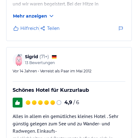
und wir waren begeistert. Bei der Hitze in
Deutschland hätten wir uns lediglich einen
Mehr anzeigen
Kühlschrank gewünscht. Zu erwähnen wäre vielleicht
noch, dass die Parkplätze am Haus knapp bemessen
Hilfreich
Teilen
sind und es schon mal eng zu gehen kann.
Sigrid
(
71+
)
13
Bewertungen
Vor 14 Jahren • Verreist als Paar im Mai 2012
Schönes Hotel für Kurzurlaub
4,9
/ 6
Alles in allem ein gemütliches kleines Hotel . Sehr
günstig gelegen zum See und zu Wander- und
Radwegen. Einkaufs-