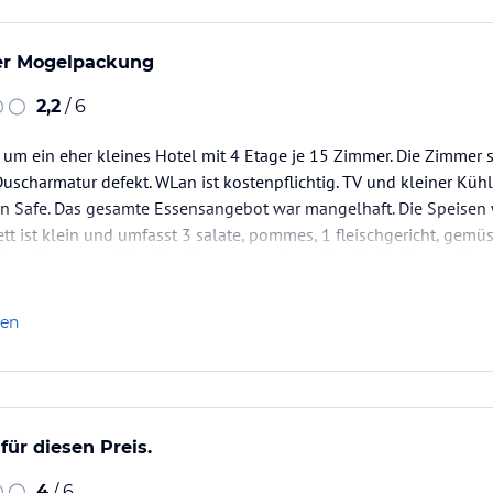
her Mogelpackung
2,2
/ 6
r um ein eher kleines Hotel mit 4 Etage je 15 Zimmer. Die Zimmer 
Duscharmatur defekt. WLan ist kostenpflichtig. TV und kleiner Kü
in Safe. Das gesamte Essensangebot war mangelhaft. Die Speisen
ett ist klein und umfasst 3 salate, pommes, 1 fleischgericht, gem
ärmt, Butter und Gewürze kennt man dort nicht. Nachmittags gibt
len
für diesen Preis.
4
/ 6