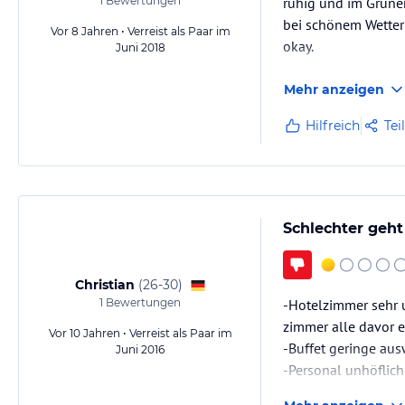
1
Bewertungen
ruhig und im Grünen
bei schönem Wetter
Vor 8 Jahren • Verreist als Paar im
okay.
Juni 2018
Mehr anzeigen
Hilfreich
Tei
Schlechter geht
Christian
(
26-30
)
1
Bewertungen
-Hotelzimmer sehr u
zimmer alle davor 
Vor 10 Jahren • Verreist als Paar im
-Buffet geringe ausw
Juni 2016
-Personal unhöflic
-Hotellage zum str