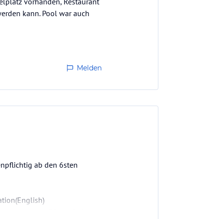
elplatz vorhanden, Restaurant
werden kann. Pool war auch
Melden
enpflichtig ab den 6sten
tion(English)
um goldstrand ca 35min Fußweg