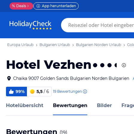
%
Deals
App herunterladen
Europa Urlaub
Bulgarien Urlaub
Bulgarien Norden Urlaub
Gol
Hotel Vezhen
Chaika 9007 Golden Sands Bulgarien Norden Bulgarien
99%
5,5
/ 6
19
Bewertungen
Hotelübersicht
Bewertungen
Bilder
Frag
Bewertungen
(
19
)