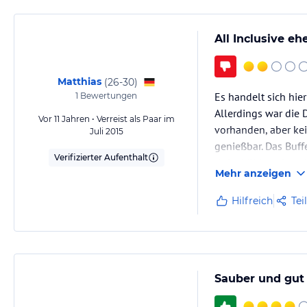
All Inclusive e
Matthias
(
26-30
)
Es handelt sich hie
1
Bewertungen
Allerdings war die 
Vor 11 Jahren • Verreist als Paar im
vorhanden, aber ke
Juli 2015
genießbar. Das Buff
Verifizierter Aufenthalt
tiefgekühlt aufgew
Mehr anzeigen
Hilfreich
Tei
Sauber und gut 