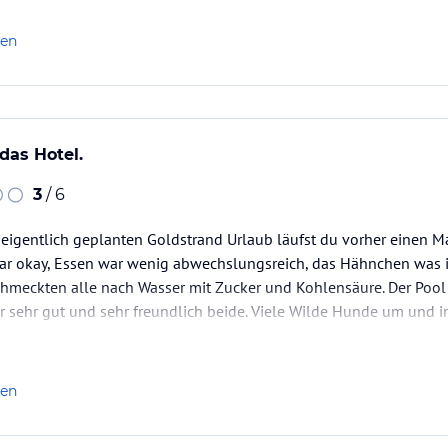
 relativ sauber,…
len
das Hotel.
3
/ 6
eigentlich geplanten Goldstrand Urlaub läufst du vorher einen M
ar okay, Essen war wenig abwechslungsreich, das Hähnchen was i
hmeckten alle nach Wasser mit Zucker und Kohlensäure. Der Pool 
 sehr gut und sehr freundlich beide. Viele Wilde Hunde um und i
eln in dem Hotel war glaube der teuerste den es gab. Dieses Ho
len