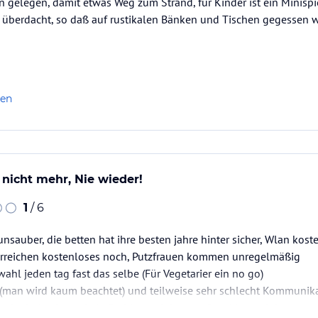
 gelegen, damit etwas Weg zum Strand, für Kinder ist ein Minispi
 überdacht, so daß auf rustikalen Bänken und Tischen gegessen 
len
 nicht mehr, Nie wieder!
1
/ 6
nsauber, die betten hat ihre besten jahre hinter sicher, Wlan kost
erreichen kostenloses noch, Putzfrauen kommen unregelmäßig
ahl jeden tag fast das selbe (Für Vegetarier ein no go)
h(man wird kaum beachtet) und teilweise sehr schlecht Kommunika
and relativ ok wer kein Problem mit berg auf und berg ab hat, z