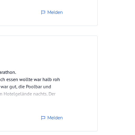
Melden
arathon.
ch essen wollte war halb roh
war gut, die Poolbar und
m Hotelgelände nachts. Der
tel kommt mir nicht…
Melden