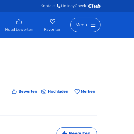
Kontakt
HolidayCheck 
Menü
Hotel bewerten
Favoriten
Bewerten
Hochladen
Merken
Bewerten