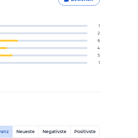
1
2
6
4
5
1
vanz
Neueste
Negativste
Positivste