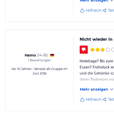
Mehr anzeigen
-Hotelanlage(innen)
Hilfreich
Tei
Nicht wieder in 
Hamo
(
14-18
)
1
Bewertungen
Hotellage? Bis zum 
Essen? Frühstück w
Vor 10 Jahren • Verreist als Gruppe im
und die Getränke sc
Juni 2016
deren Barkeeper war
Kurs zum Geldwechs
Mehr anzeigen
Hilfreich
Tei