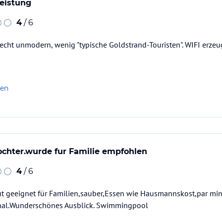
Leistung
4
/ 6
recht unmodern, wenig "typische Goldstrand-Touristen". WIFI erzeug
len
ochter.wurde fur Familie empfohlen
4
/ 6
t geeignet für Familien,sauber,Essen wie Hausmannskost,par min.
nal.Wunderschönes Ausblick. Swimmingpool