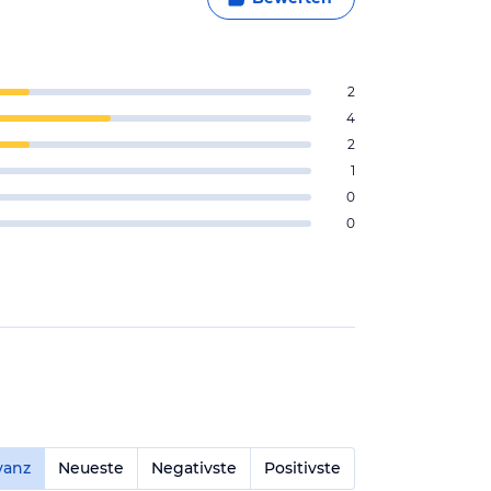
2
4
2
1
0
0
vanz
Neueste
Negativste
Positivste