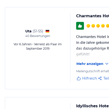
Charmantes Hot
Uta
(
51-55
)
40
Bewertungen
Charmantes Hotel in
in die Jahre gekom
Vor 6 Jahren • Verreist als Paar im
das dazugehörige Re
September 2019
gefühlt!
Mehr anzeigen
Meilengutschrift erhal
Hilfreich
Tei
Idyllisches Hot