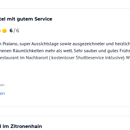
el mit gutem Service
6
/ 6
 Praiano, super Aussichtslage sowie ausgezeichneter und herzlic
menen Räumlichkeiten mehr als wett. Sehr sauber und gutes Frühs
staurant im Nachbarort ( kostenloser Shuttleservice inklusive). 
ten
len
el im Zitronenhain