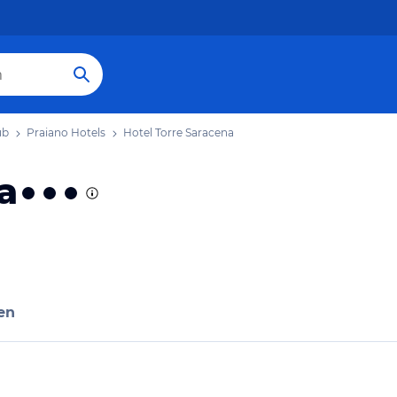
ub
Praiano Hotels
Hotel Torre Saracena
a
en