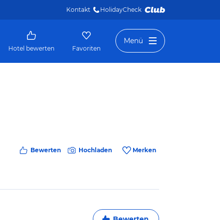
Kontakt
HolidayCheck 
Menü
Hotel bewerten
Favoriten
Bewerten
Hochladen
Merken
Bewerten