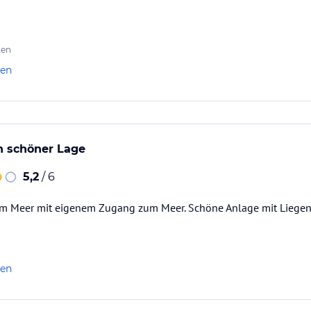
ten
len
n schöner Lage
5,2
/ 6
m Meer mit eigenem Zugang zum Meer. Schöne Anlage mit Liege
len