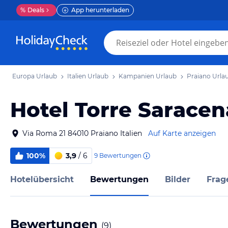
%
Deals
App herunterladen
Europa Urlaub
Italien Urlaub
Kampanien Urlaub
Praiano Urla
Hotel Torre Saracen
Via Roma 21 84010 Praiano Italien
Auf Karte anzeigen
100%
3,9
/ 6
9
Bewertungen
Hotelübersicht
Bewertungen
Bilder
Frag
Bewertungen
(
9
)