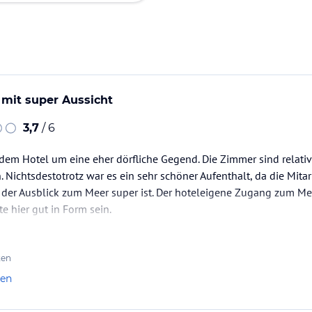
 mit super Aussicht
3,7
/ 6
 dem Hotel um eine eher dörfliche Gegend. Die Zimmer sind relativ 
 Nichtsdestotrotz war es ein sehr schöner Aufenthalt, da die Mitar
d der Ausblick zum Meer super ist. Der hoteleigene Zugang zum Mee
te hier gut in Form sein.
ten
len