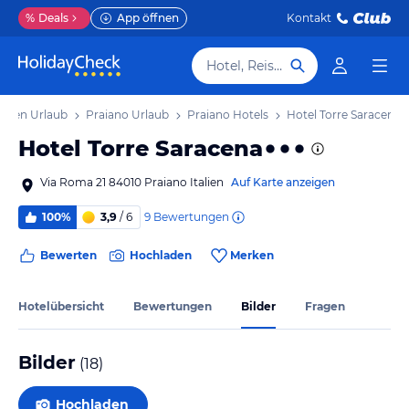
%
Deals
App öffnen
Kontakt
Hotel, Reiseziel
nien Urlaub
Praiano Urlaub
Praiano Hotels
Hotel Torre Saracena
Hotel Torre Saracena
Via Roma 21 84010 Praiano Italien
Auf Karte anzeigen
9
Bewertungen
100%
3,9
/ 6
Bewerten
Hochladen
Merken
Hotelübersicht
Bewertungen
Bilder
Fragen
Bilder
(
18
)
Hochladen