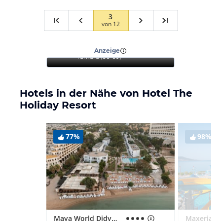
3
von
12
“
Ein ideales Hotel für
Familien und Paare
”
Anzeige
Tamara
(
56-60
)
Hotels in der Nähe von Hotel The
Holiday Resort
77%
98%
Maya World Didyma Hotel - Ultra All Inclusive