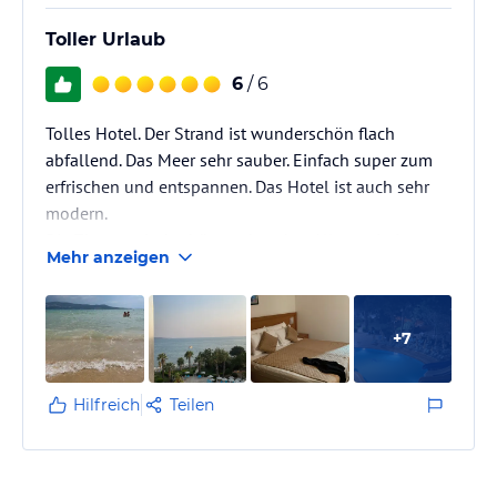
Toller Urlaub
6
/ 6
Tolles Hotel. Der Strand ist wunderschön flach
abfallend. Das Meer sehr sauber. Einfach super zum
erfrischen und entspannen. Das Hotel ist auch sehr
modern.
Die Zimmer sind schön und sauber. Allgemein ist
Mehr anzeigen
auch das Hotel sehr sauber. Das Essen sehr lecker
und immer genügend vorhanden. Für jeden
Geschmack etwas dabei. Auch der Pool ist toll, sauber
+
7
und man kann richtig Spaß haben. Am besten fanden
wir das Animations Team. Super freundlich, zaubern
bei allen immer gute Laune. Es werden mehrere
Hilfreich
Teilen
Spiele am Tag gespielt…