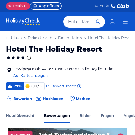
%
Deals
App öffnen
Kontakt
Hotel, Reiseziel
Ägäis Urlaub
Didim Urlaub
Didim Hotels
Hotel The Holiday Resort
Hotel The Holiday Resort
Fevzipaşa mah. 4206 Sk. No:2 09270 Didim Aydin Türkei
Auf Karte anzeigen
119
Bewertungen
79%
5,0
/ 6
Bewerten
Hochladen
Merken
Hotelübersicht
Bewertungen
Bilder
Fragen
Ange