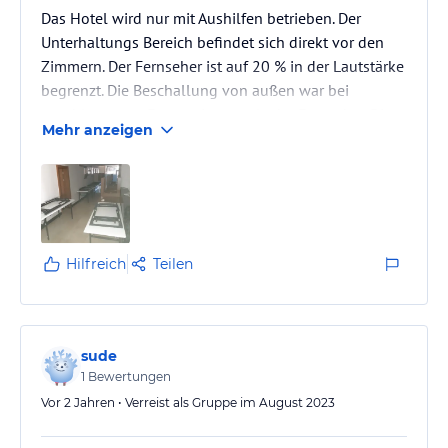
Das Hotel wird nur mit Aushilfen betrieben. Der
Unterhaltungs Bereich befindet sich direkt vor den
Zimmern. Der Fernseher ist auf 20 % in der Lautstärke
begrenzt. Die Beschallung von außen war bei
geschlossenen Fenster Lauter als der Fernseher. Die
Mehr anzeigen
Halle zum Essen für ca. 300 Personen hatte eine
Geräusch Kulisse ohne jegliche nie wo.
Hilfreich
Teilen
sude
1
Bewertungen
Vor 2 Jahren • Verreist als Gruppe im August 2023