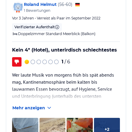
Roland Helmut
(
56-60
)
1
Bewertungen
Vor 3 Jahren • Verreist als Paar im September 2022
Verifizierter Aufenthalt
Doppelzimmer Standard Meerblick (Balkon)
Kein 4* (Hotel), unterirdisch schlechtestes
1
/ 6
Wer laute Musik von morgens früh bis spät abends
mag, Kantinenatmosphäre beim kalten bis
lauwarmen Essen bevorzugt, auf Hygiene, Service
und Unterbringung (unterhalb des untersten
Standards) keinen besonderen Wert legt, der ist hier
Mehr anzeigen
richtig.
Wer Erholung, Entspannung und Ruhe sucht, der
sollte sich hier nicht einfinden.
+
2