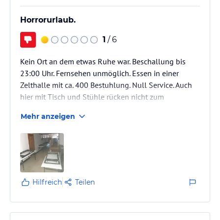
Horrorurlaub.
1
/ 6
Kein Ort an dem etwas Ruhe war. Beschallung bis
23:00 Uhr. Fernsehen unmöglich. Essen in einer
Zelthalle mit ca. 400 Bestuhlung. Null Service. Auch
hier mit Tisch und Stühle rücken nicht zum
Aushalten. Wir zogen es vor am Abend außerhalb
Mehr anzeigen
essen zu gehen. Im Hotel nur Aushilfen. Keine
ausgebildeten Mitarbeiter.
Hilfreich
Teilen