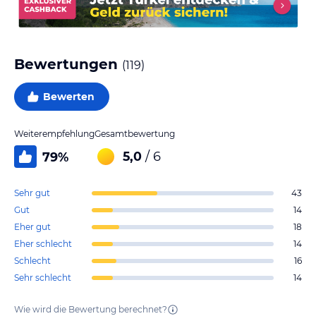
Bewertungen
(
119
)
Bewerten
Weiterempfehlung
Gesamtbewertung
5,0
/ 6
79
%
Sehr gut
43
Gut
14
Eher gut
18
Eher schlecht
14
Schlecht
16
Sehr schlecht
14
Wie wird die Bewertung berechnet?