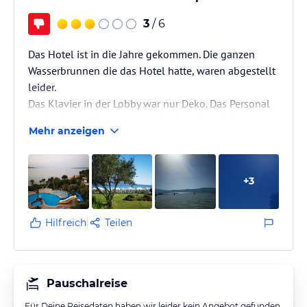
3
/ 6
Das Hotel ist in die Jahre gekommen. Die ganzen
Wasserbrunnen die das Hotel hatte, waren abgestellt
leider.
Das Klavier in der Lobby war nur Deko. Das Personal
an der Rezeption war unprofessionell und die
Mehr anzeigen
Kollegen neben ihm waren mit Handy beschäftigt.
+
3
Hilfreich
Teilen
Pauschalreise
Für Deine Reisedaten haben wir leider kein Angebot gefunden.