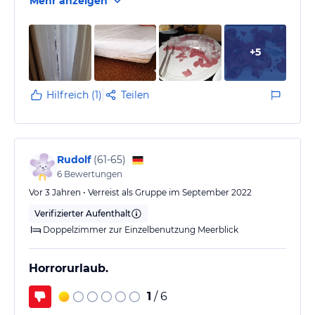
Mehr anzeigen
es auch geschmeckt.
Hatten beide Magen- Darm Beschwerden. Meinen
Mann hat es am vorletzten Tag richtig Böse erwischt,
+
5
der Gedanke an einem Rettungswagen lag in der
Luft.
Speiseraum gleicht einer Kantine, es hallt durch ein
Hilfreich (1)
Teilen
Zelt.
Kellner, wenn man die so nennen…
Rudolf
(
61-65
)
6
Bewertungen
Vor 3 Jahren • Verreist als Gruppe im September 2022
Verifizierter Aufenthalt
Doppelzimmer zur Einzelbenutzung Meerblick
Horrorurlaub.
1
/ 6