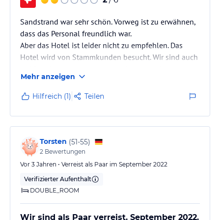
Sandstrand war sehr schön. Vorweg ist zu erwähnen,
dass das Personal freundlich war.
Aber das Hotel ist leider nicht zu empfehlen. Das
Hotel wird von Stammkunden besucht. Wir sind auch
auf Empfehlung hingegangen. Sogar die Stammgäste
Mehr anzeigen
haben gesagt, dass sich das Hotel verschlechtert
hätte. Von Hygiene kann nicht gesprochen werden.
Hilfreich (1)
Teilen
Die Toiletten sahen fürchterlich aus- Anmerken muss
man hier aber, dass die Gäste auch keine saubere
Nutzung vorgenommen haben.
Das Essen an der Strandbar wiederholte sich. Im…
Torsten
(
51-55
)
2
Bewertungen
Vor 3 Jahren • Verreist als Paar im September 2022
Verifizierter Aufenthalt
DOUBLE_ROOM
Wir sind als Paar verreist. September 2022.