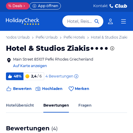
%
Deals
App öffnen
Kontakt
Hotel, Reiseziel
Rhodos Urlaub
Pefki Urlaub
Pefki Hotels
Hotel & Studios Ziakis
Hotel & Studios Ziakis
Main Street 85107 Pefki Rhodes Griechenland
Auf Karte anzeigen
4
Bewertungen
48%
2,4
/ 6
Bewerten
Hochladen
Merken
Hotelübersicht
Bewertungen
Fragen
Bewertungen
(
4
)