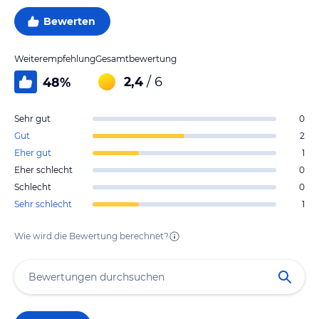
Bewerten
Weiterempfehlung
Gesamtbewertung
2,4
/ 6
48
%
Sehr gut
0
Gut
2
Eher gut
1
Eher schlecht
0
Schlecht
0
Sehr schlecht
1
Wie wird die Bewertung berechnet?