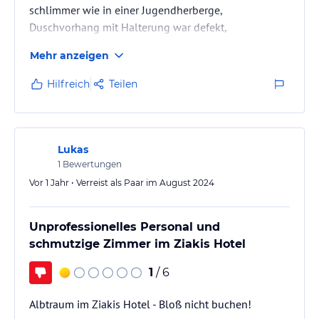
schlimmer wie in einer Jugendherberge,
Duschvorhang mit Halterung war defekt,
Duschbrause konnte man nicht in Halterung
Mehr anzeigen
einhängen, Spiegel im Bad uralt, Badezimmertür total
aufgequollen vom Wasser aus der Dusche da der
Hilfreich
Teilen
Duschvorhang viel zu kurz war…kurz gesagt das
Badezimmer eine Katastrophe!!!! Voll Ameisen im
Zimmer und auf dem Balkon, krochen die Wände
entlang. Stuhl auf dem Balkon durchgebrochen,
Lukas
musste von…
1
Bewertungen
Vor 1 Jahr • Verreist als Paar im August 2024
Unprofessionelles Personal und
schmutzige Zimmer im Ziakis Hotel
1
/ 6
Albtraum im Ziakis Hotel - Bloß nicht buchen!