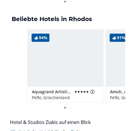
Beliebte Hotels in Rhodos
94%
91%
Aquagrand Artistic Luxury Beach Resort - Adults only
Pefki, Griechenland
Pefki, Gri
Hotel & Studios Ziakis auf einen Blick