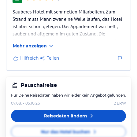
Sauberes Hotel mit sehr netten Mitarbeitern. Zum
Strand muss Mann zwar eine Weile laufen, das Hotel
ist aber schön gelegen. Das Appartement war hell ,
sauber und allgemein im guten Zustand. Die
Rezeptionistin Mika hat sich sehr viel Mühe gegeben
Mehr anzeigen
und war immer sehr freundlich.
Hilfreich
Teilen
Pauschalreise
Für Deine Reisedaten haben wir leider kein Angebot gefunden.
07.08. - 05.10.26
2
ERW
Reisedaten ändern
Nur das Hotel buchen