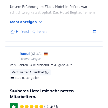
Unsere Erfahrung im Ziakis Hotel in Pefkos war
schlichtweg katastrophal. Das Hotel liegt auf einem
steilen Berg, und im Hochsommer ist der Weg zum
Mehr anzeigen
Strand eine Tortur. Kein schattiger Fußweg, kein
Shuttle-Service – nichts. Man ist komplett
Hilfreich
Teilen
aufgeschmissen und gezwungen, bei sengender
Hitze den Berg rauf und runter zu laufen. Das allein
hat schon unsere Urlaubslaune massiv getrübt.
Raoul
(
41-45
)
Doch das war nur der Anfang. Unser Zimmer war eine
1
Bewertungen
Zumutung: alt, schmutzig und…
Vor 8 Jahren • Alleinreisend im August 2017
Verifizierter Aufenthalt
Studio, Bergblick
Sauberes Hotel mit sehr netten
Mitarbeitern.
5
/ 6