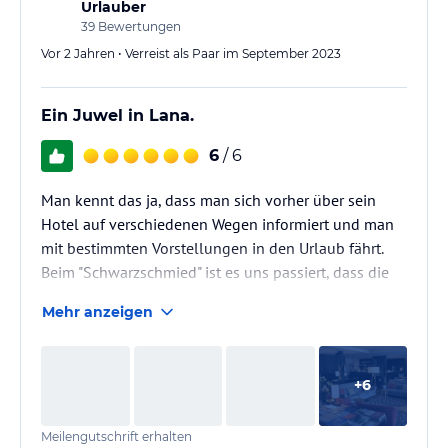
Urlauber
39
Bewertungen
Vor 2 Jahren • Verreist als Paar im September 2023
Ein Juwel in Lana.
6
/ 6
Man kennt das ja, dass man sich vorher über sein
Hotel auf verschiedenen Wegen informiert und man
mit bestimmten Vorstellungen in den Urlaub fährt.
Beim "Schwarzschmied" ist es uns passiert, dass die
Erwartungen übertroffen wurden. Sowohl vom
Mehr anzeigen
Zimmer, als auch vom Ambiente und dem Hotel im
Allgemeinen waren wir positiv überrascht.
Wir überlegen ernsthaft hier nochmals einen Urlaub
+
6
zu verbringen. Und das wäre eine absolute Ausnahme
in jahrzehntelangem Reisen.
Meilengutschrift erhalten