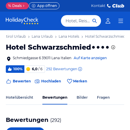
%
Deals
App öffnen
Kontakt
Hotel, Reiseziel
Südtirol Urlaub
Lana Urlaub
Lana Hotels
Hotel Schwarzschmied
Hotel Schwarzschmied
Schmiedgasse 6 39011 Lana Italien
Auf Karte anzeigen
292
Bewertungen
100%
6,0
/ 6
Bewerten
Hochladen
Merken
Hotelübersicht
Bewertungen
Bilder
Fragen
Bewertungen
(
292
)