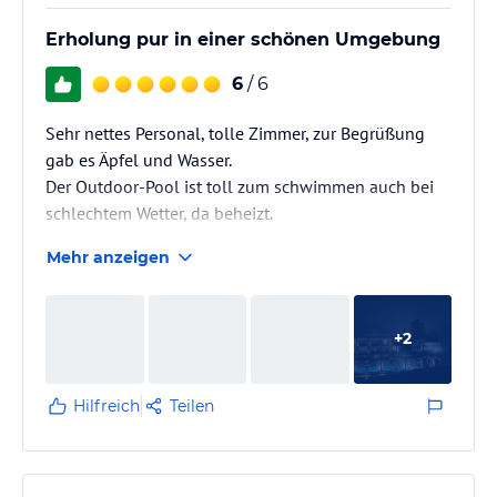
Erholung pur in einer schönen Umgebung
6
/ 6
Sehr nettes Personal, tolle Zimmer, zur Begrüßung
gab es Äpfel und Wasser.
Der Outdoor-Pool ist toll zum schwimmen auch bei
schlechtem Wetter, da beheizt.
Sauna-Landschaft ist sehr schön und es gibt dort Tee
Mehr anzeigen
for free.
Wir haben auch die Yoga-Angebote genutzt, welche
richtig toll waren. Die Nähe zu Meran und Bozen hat
+
2
uns auch gefallen.
Wir haben mit Halbpension gebucht und fanden das
Essen sehr lecker. Es gibt ein 4 Gänge Menü. Die
Hilfreich
Teilen
Portionen sind klein und sehr fein und liebevoll, wir
wurden gut satt. Das…