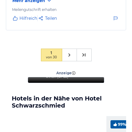
Mehr anzeigen
Meilengutschrift erhalten
Hilfreich
Teilen
1
von
30
“
Der Aufenthalt war sehr
angenehm und erholsam
”
Anzeige
Ulrich
(
61-65
)
Hotels in der Nähe von Hotel
Schwarzschmied
99%