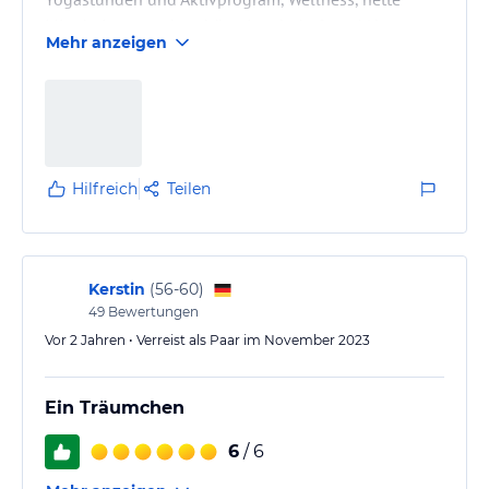
Mitarbeiter, wunderschöne Landschaft und Natur,
Mehr anzeigen
Wandern, Radfahren...
Hilfreich
Teilen
Kerstin
(
56-60
)
49
Bewertungen
Vor 2 Jahren • Verreist als Paar im November 2023
Ein Träumchen
6
/ 6