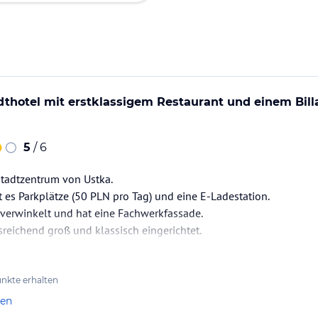
dthotel mit erstklassigem Restaurant und einem Billa
5
/ 6
Stadtzentrum von Ustka.
t es Parkplätze (50 PLN pro Tag) und eine E-Ladestation.
 verwinkelt und hat eine Fachwerkfassade.
reichend groß und klassisch eingerichtet.
elrestaurant ist ausgezeichnet und nicht nur zum Frühstück zu e
nkte erhalten
len