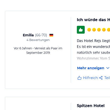
Ich würde das H
Emilia
(
66-70
)
4
Bewertungen
Das Hotel Rejs lieg
Es ist ein wundersc
Vor 6 Jahren • Verreist als Paar im
natürlich sehr saub
September 2019
Wohnzimmer. Vom S
Mehr anzeigen
Hilfreich
Tei
Spitzen Hotel