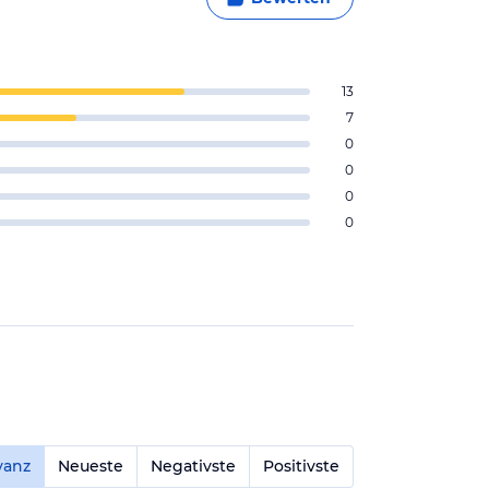
13
7
0
0
0
0
vanz
Neueste
Negativste
Positivste