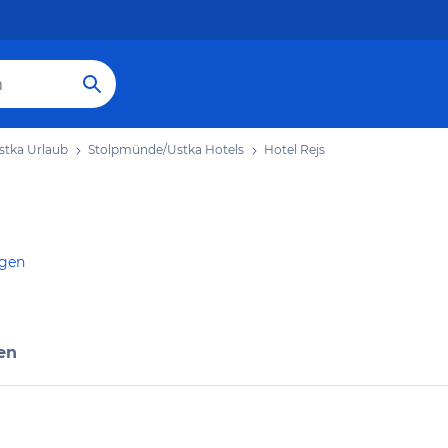
tka Urlaub
Stolpmünde/Ustka Hotels
Hotel Rejs
igen
en