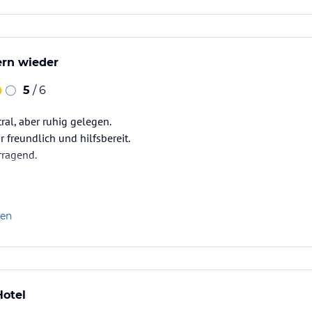
rn wieder
5
/ 6
tral, aber ruhig gelegen.
r freundlich und hilfsbereit.
rragend.
len
Hotel