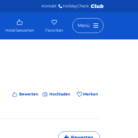
Kontakt
HolidayCheck 
Menü
Hotel bewerten
Favoriten
Bewerten
Hochladen
Merken
Bewerten