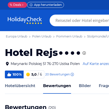
%
Deals
App herunterladen
Europa Urlaub
Polen Urlaub
Pommern Urlaub
Stolpmünde/Us
Hotel Rejs
Marynarki Polskiej 51 76-270 Ustka Polen
Auf Karte anze
100%
5,0
/ 6
20
Bewertungen
Hotelübersicht
Bewertungen
Bilder
Frag
Bewertungen
(
20
)